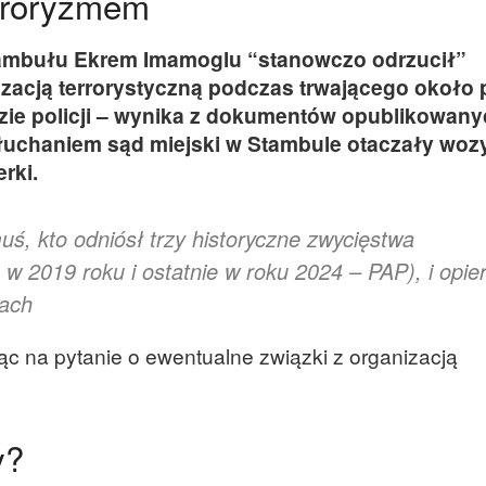
erroryzmem
tambułu Ekrem Imamoglu “stanowczo odrzucił”
zacją terrorystyczną podczas trwającego około 
ie policji – wynika z dokumentów opublikowany
łuchaniem sąd miejski w Stambule otaczały woz
rki.
ś, kto odniósł trzy historyczne zwycięstwa
w 2019 roku i ostatnie w roku 2024 – PAP), i opie
kach
c na pytanie o ewentualne związki z organizacją
y?