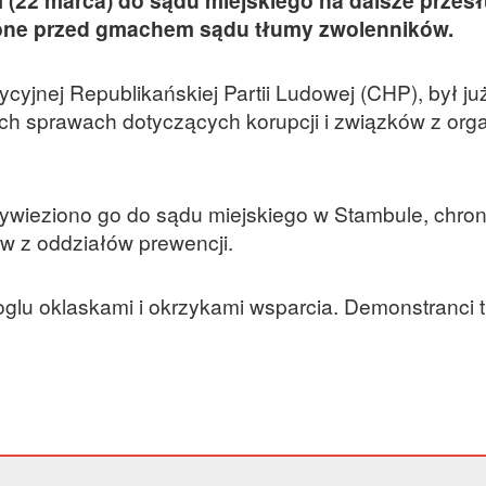
one przed gmachem sądu tłumy zwolenników.
cyjnej Republikańskiej Partii Ludowej (CHP), był ju
ch sprawach dotyczących korupcji i związków z org
ywieziono go do sądu miejskiego w Stambule, chro
ów z oddziałów prewencji.
glu oklaskami i okrzykami wsparcia. Demonstranci t