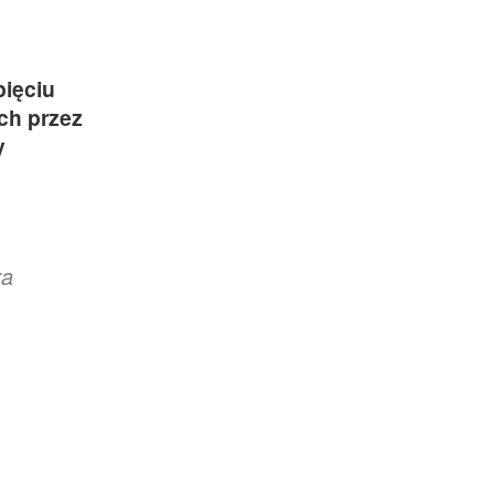
pięciu
ch przez
y
ra