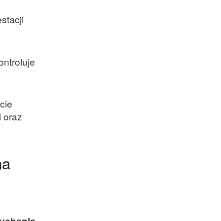
stacji
ontroluje
cie
i oraz
na
uchania.