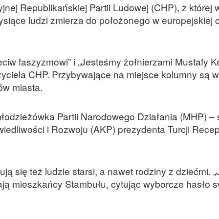
ej Republikańskiej Partii Ludowej (CHP), z której
ysiące ludzi zmierza do położonego w europejskiej 
ciw faszyzmowi” i „Jesteśmy żołnierzami Mustafy K
ożyciela CHP. Przybywające na miejsce kolumny są w
ów miasta.
 młodzieżówka Partii Narodowego Działania (MHP) – 
wiedliwości i Rozwoju (AKP) prezydenta Turcji Rece
ą się też ludzie starsi, a nawet rodziny z dziećmi. 
zają mieszkańcy Stambułu, cytując wyborcze hasło 