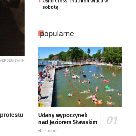
Ośno Cross Triathlon wraca w
sobotę
popularne
PA/ERDEM SAHIN
protestu
Udany wypoczynek
nad Jeziorem Sławskim
0 UDOST.