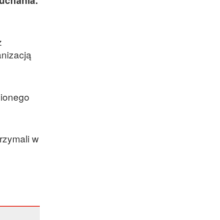
ż
anizacją
nionego
rzymali w