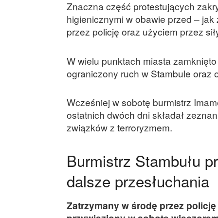
Znaczna część protestujących zakr
higienicznymi w obawie przed – jak
przez policję oraz użyciem przez s
W wielu punktach miasta zamknięto ul
ograniczony ruch w Stambule oraz 
Wcześniej w sobotę burmistrz Imamo
ostatnich dwóch dni składał zeznan
związków z terroryzmem.
Burmistrz Stambułu pr
dalsze przesłuchania
Zatrzymany w środę przez policj
przywieziony w sobotę wieczorem