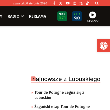
czwartek, 6 sierpnia 2026
Y
RADIO
REKLAMA
SŁUCHAJ
Ot
najnowsze z Lubuskiego
Tour de Pologne żegna się z
Lubuskim
Żagański etap Tour de Pologne