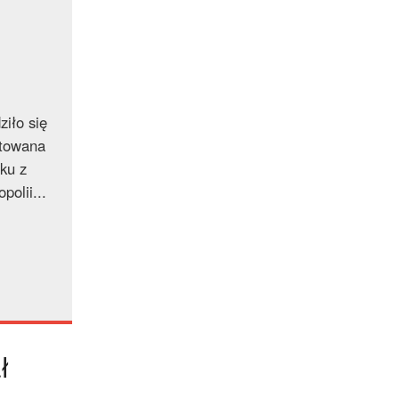
iło się
ytowana
ku z
olii...
ł