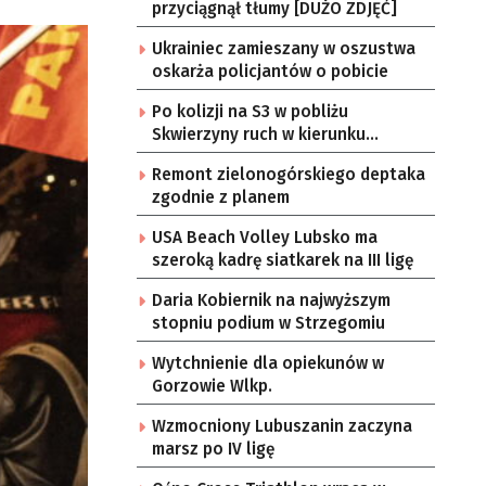
przyciągnął tłumy [DUŻO ZDJĘĆ]
Ukrainiec zamieszany w oszustwa
oskarża policjantów o pobicie
Po kolizji na S3 w pobliżu
Skwierzyny ruch w kierunku
Gorzowa Wlkp. jednym pasem
Remont zielonogórskiego deptaka
zgodnie z planem
USA Beach Volley Lubsko ma
szeroką kadrę siatkarek na III ligę
Daria Kobiernik na najwyższym
stopniu podium w Strzegomiu
Wytchnienie dla opiekunów w
Gorzowie Wlkp.
Wzmocniony Lubuszanin zaczyna
marsz po IV ligę