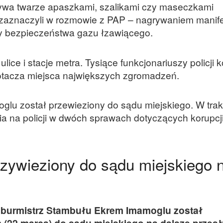
ywa twarze apaszkami, szalikami czy maseczkami
 zaznaczyli w rozmowie z PAP – nagrywaniem manife
iły bezpieczeństwa gazu łzawiącego.
ice i stacje metra. Tysiące funkcjonariuszy policji k
otacza miejsca największych zgromadzeń.
glu został przewieziony do sądu miejskiego. W trak
ia na policji w dwóch sprawach dotyczących korupcj
zywieziony do sądu miejskiego 
ę burmistrz Stambułu Ekrem Imamoglu został
 (22 marca) do sądu miejskiego na dalsze przesł