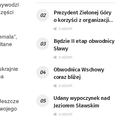
 wywodzi
części
Prezydent Zielonej Góry
o korzyści z organizacji
mety Tour de Pologne
0 UDOST.
emala”,
Będzie II etap obwodnicy
itane
Sławy
0 UDOST.
skrajnie
Obwodnica Wschowy
pa
coraz bliżej
0 UDOST.
Udany wypoczynek nad
„Jeszcze
Jeziorem Sławskim
swojego
0 UDOST.