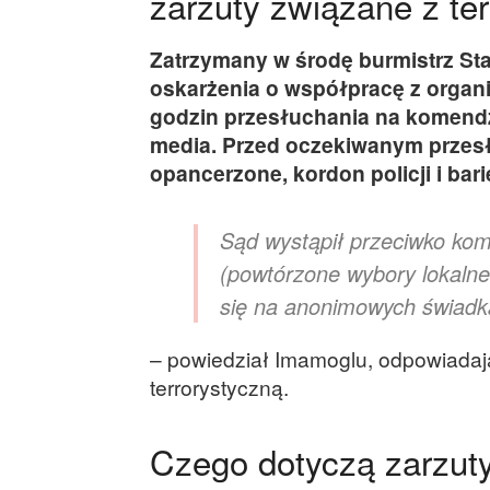
zarzuty związane z t
Zatrzymany w środę burmistrz S
oskarżenia o współpracę z organi
godzin przesłuchania na komendz
media. Przed oczekiwanym przes
opancerzone, kordon policji i barie
Sąd wystąpił przeciwko komu
(powtórzone wybory lokalne 
się na anonimowych świad
– powiedział Imamoglu, odpowiadają
terrorystyczną.
Czego dotyczą zarzut