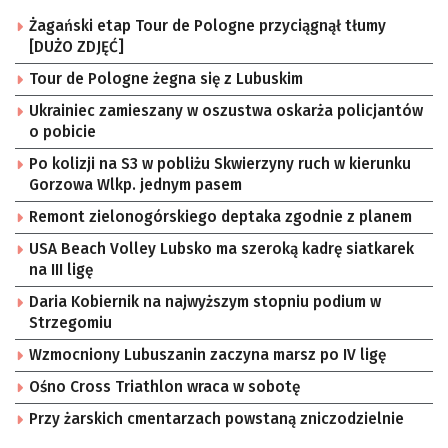
Żagański etap Tour de Pologne przyciągnął tłumy
[DUŻO ZDJĘĆ]
Tour de Pologne żegna się z Lubuskim
Ukrainiec zamieszany w oszustwa oskarża policjantów
o pobicie
Po kolizji na S3 w pobliżu Skwierzyny ruch w kierunku
Gorzowa Wlkp. jednym pasem
Remont zielonogórskiego deptaka zgodnie z planem
USA Beach Volley Lubsko ma szeroką kadrę siatkarek
na III ligę
Daria Kobiernik na najwyższym stopniu podium w
Strzegomiu
Wzmocniony Lubuszanin zaczyna marsz po IV ligę
Ośno Cross Triathlon wraca w sobotę
Przy żarskich cmentarzach powstaną zniczodzielnie