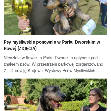
Psy myśliwskie ponownie w Parku Dworskim w
Iłowej [ZDJĘCIA]
Niedziela w iłowskim Parku Dworskim upłynęła pod
znakiem psów. W przestrzeni parkowej zorganizowano
7. już edycję Krajowej Wystawy Psów Myśliwskich....