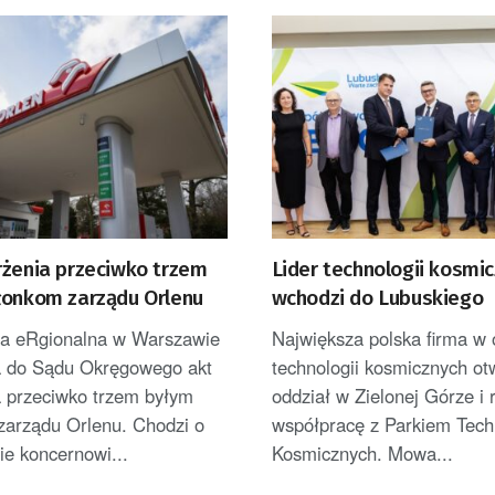
rżenia przeciwko trzem
Lider technologii kosmi
łonkom zarządu Orlenu
wchodzi do Lubuskiego
ra eRgionalna w Warszawie
Największa polska firma w
a do Sądu Okręgowego akt
technologii kosmicznych ot
a przeciwko trzem byłym
oddział w Zielonej Górze i 
zarządu Orlenu. Chodzi o
współpracę z Parkiem Techn
e koncernowi...
Kosmicznych. Mowa...