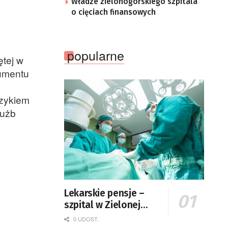
Władze zielonogórskiego szpitala
o cięciach finansowych
popularne
ętej w
rumentu
uzykiem
łużb
Lekarskie pensje –
szpital w Zielonej
Górze podaje dane
0 UDOST.