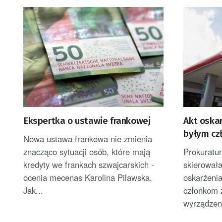
Ekspertka o ustawie frankowej
Akt oska
byłym cz
Nowa ustawa frankowa nie zmienia
znacząco sytuacji osób, które mają
Prokuratu
kredyty we frankach szwajcarskich -
skierował
ocenia mecenas Karolina Pilawska.
oskarżeni
Jak...
członkom 
wyrządzeni