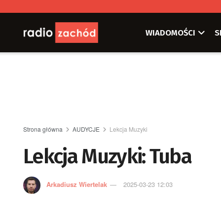
WIADOMOŚCI
S
Strona główna
AUDYCJE
Lekcja Muzyki
Lekcja Muzyki: Tuba
Arkadiusz Wiertelak
2025-03-23 12:03