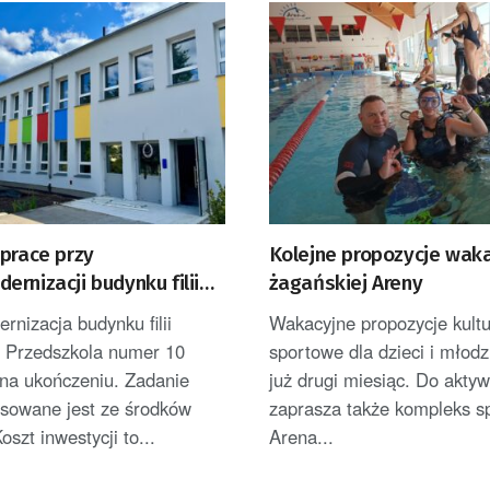
prace przy
Kolejne propozycje wak
rnizacji budynku filii
żagańskiej Areny
ola Bajka
nizacja budynku filii
Wakacyjne propozycje kultu
o Przedszkola numer 10
sportowe dla dzieci i młodz
 na ukończeniu. Zadanie
już drugi miesiąc. Do akty
nsowane jest ze środków
zaprasza także kompleks s
oszt inwestycji to...
Arena...