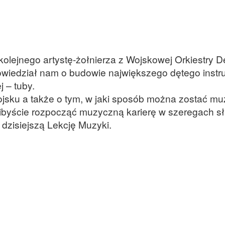
 kolejnego artystę-żołnierza z Wojskowej Orkiestry D
powiedział nam o budowie największego dętego inst
 – tuby.
ojsku a także o tym, w jaki sposób można zostać m
ielibyście rozpocząć muzyczną karierę w szeregach s
dzisiejszą Lekcję Muzyki.