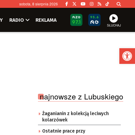
sobota, 8 sierpnia 2026
Y
RADIO
REKLAMA
SŁUCHAJ
Ot
najnowsze z Lubuskiego
Żaganianin z kolekcją leciwych
kolarzówek
Ostatnie prace przy