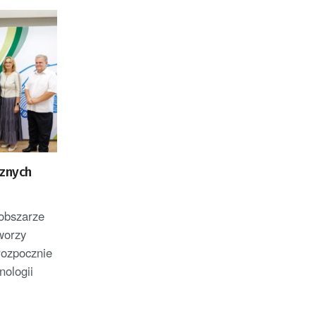
oraz członek Komitetu
Badań Kosmicznych i
Satelitarnych PAN.
cznych
 obszarze
worzy
rozpocznie
ologii