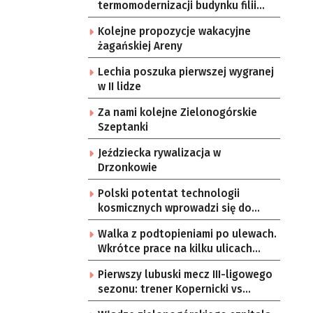
termomodernizacji budynku filii
przedszkola Bajka
Kolejne propozycje wakacyjne
żagańskiej Areny
Lechia poszuka pierwszej wygranej
w II lidze
Za nami kolejne Zielonogórskie
Szeptanki
Jeździecka rywalizacja w
Drzonkowie
Polski potentat technologii
kosmicznych wprowadzi się do
Zielonej Góry
Walka z podtopieniami po ulewach.
Wkrótce prace na kilku ulicach
Gorzowa
Pierwszy lubuski mecz III-ligowego
sezonu: trener Kopernicki vs
starzy znajomi