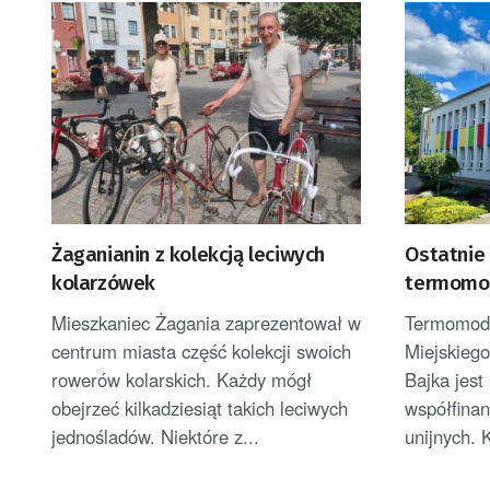
Żaganianin z kolekcją leciwych
Ostatnie 
kolarzówek
termomode
przedszk
Mieszkaniec Żagania zaprezentował w
Termomoder
centrum miasta część kolekcji swoich
Miejskieg
rowerów kolarskich. Każdy mógł
Bajka jest
obejrzeć kilkadziesiąt takich leciwych
współfina
jednośladów. Niektóre z...
unijnych. K