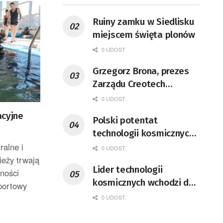
Ruiny zamku w Siedlisku
miejscem święta plonów
0 UDOST.
Grzegorz Brona, prezes
Zarządu Creotech
Instruments S.A. Fizyk,
0 UDOST.
naukowiec, były
acyjne
Polski potentat
pracownik CERN w
technologii kosmicznych
Genewie, przedsiębiorca i
wprowadzi się do Zielonej
ralne i
nauczyciel akademicki,
0 UDOST.
Góry
ieży trwają
doktor habilitowany nauk
Lider technologii
wności
fizycznych, koordynator
kosmicznych wchodzi do
portowy
Rady Sektorowej ds.
Lubuskiego
0 UDOST.
Kompetencji Przemysłu
Lotniczo-Kosmicznego