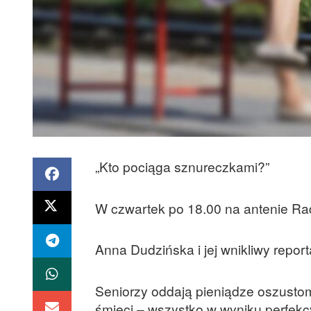
„Kto pociąga sznureczkami?”
W czwartek po 18.00 na antenie Ra
Anna Dudzińska i jej wnikliwy report
Seniorzy oddają pieniądze oszusto
śmieci – wszystko w wyniku perfekcy