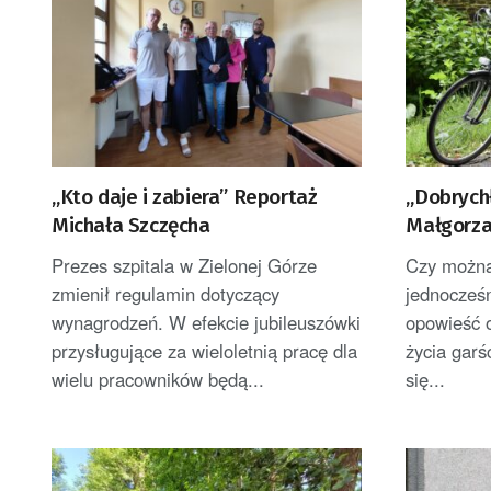
„Kto daje i zabiera” Reportaż
„Dobrychł
Michała Szczęcha
Małgorza
Konrada 
Prezes szpitala w Zielonej Górze
Czy można
zmienił regulamin dotyczący
jednocześ
wynagrodzeń. W efekcie jubileuszówki
opowieść o
przysługujące za wieloletnią pracę dla
życia gar
wielu pracowników będą...
się...