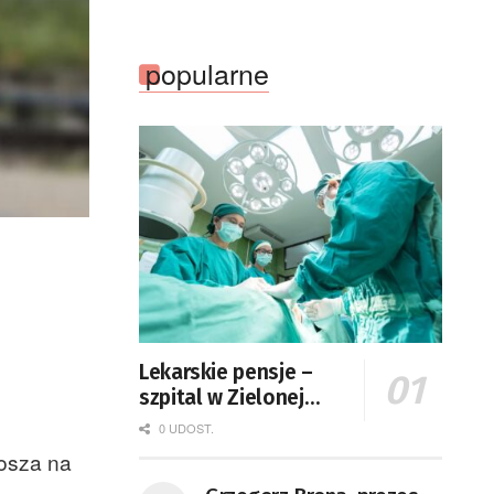
żarskiego przedszkola Bajka
popularne
Lekarskie pensje –
szpital w Zielonej
Górze podaje dane
0 UDOST.
kosza na