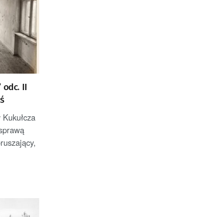
odc. II
ś
 Kukułcza
sprawą
ruszający,