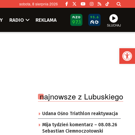
sobota, 8 sierpnia 2026
Y
RADIO
REKLAMA
SŁUCHAJ
Ot
najnowsze z Lubuskiego
Udana Ośno Triathlon reaktywacja
Mija tydzień komentarz – 08.08.26
Sebastian Ciemnoczołowski