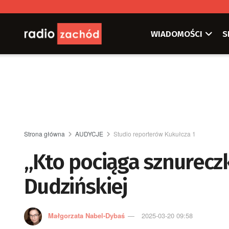
WIADOMOŚCI
S
Strona główna
AUDYCJE
Studio reporterów Kukułcza 1
„Kto pociąga sznurecz
Dudzińskiej
Małgorzata Nabel-Dybaś
2025-03-20 09:58