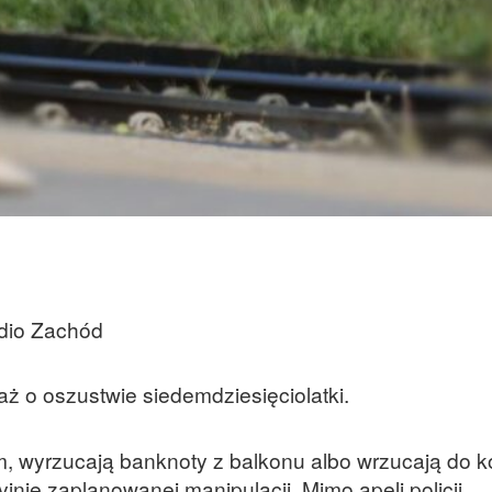
dio Zachód
aż o oszustwie siedemdziesięciolatki.
m, wyrzucają banknoty z balkonu albo wrzucają do 
jnie zaplanowanej manipulacji. Mimo apeli policji,