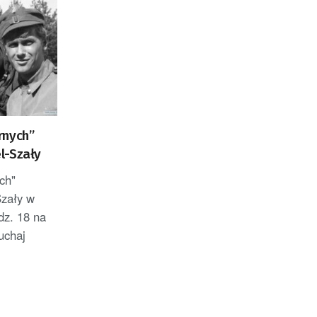
rnych”
l-Szały
ch"
Szały w
dz. 18 na
uchaj