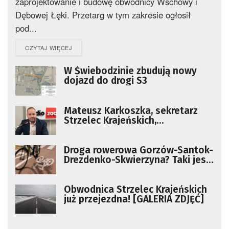
zaprojektowanie i budowę obwodnicy Wschowy i
Dębowej Łęki. Przetarg w tym zakresie ogłosił
pod...
DETAILS
CZYTAJ WIĘCEJ
W Świebodzinie zbudują nowy
dojazd do drogi S3
Mateusz Karkoszka, sekretarz
Strzelec Krajeńskich,
przewodniczący rady powiatu
strzelecko-drezdeneckiego
Droga rowerowa Gorzów-Santok-
Drezdenko-Skwierzyna? Taki jest
plan
Obwodnica Strzelec Krajeńskich
już przejezdna! [GALERIA ZDJĘĆ]