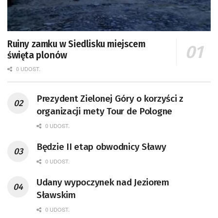
Ruiny zamku w Siedlisku miejscem
święta plonów
0 UDOST.
Prezydent Zielonej Góry o korzyści z
organizacji mety Tour de Pologne
0 UDOST.
Będzie II etap obwodnicy Sławy
0 UDOST.
Udany wypoczynek nad Jeziorem
Sławskim
0 UDOST.