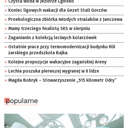
Czysta woda w Jeziorze Lgińsko
Koniec ligowych wakacji dla Gezet Stali Gorzów
Proekologiczna zbiórka młodych strażaków z Janczewa
Mamy trzeciego finalistę SKS w sierpniu
Żaganianin z kolekcją leciwych kolarzówek
Ostatnie prace przy termomodernizacji budynku filii
żarskiego przedszkola Bajka
Kolejne propozycje wakacyjne żagańskiej Areny
Lechia poszuka pierwszej wygranej w II lidze
Magda Bobryk – Stowarzyszenie „515 kilometr Odry”
popularne