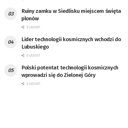
przedsiębiorca i nauczyciel akademicki,
Ruiny zamku w Siedlisku miejscem święta
doktor habilitowany nauk fizycznych,
plonów
koordynator Rady Sektorowej ds.
Kompetencji Przemysłu Lotniczo-
0 UDOST.
Kosmicznego oraz członek Komitetu
Lider technologii kosmicznych wchodzi do
Badań Kosmicznych i Satelitarnych PAN.
Lubuskiego
0 UDOST.
Polski potentat technologii kosmicznych
wprowadzi się do Zielonej Góry
0 UDOST.