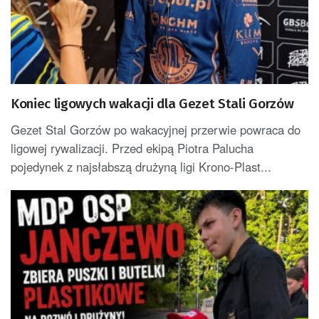
Koniec ligowych wakacji dla Gezet Stali Gorzów
Gezet Stal Gorzów po wakacyjnej przerwie powraca do
ligowej rywalizacji. Przed ekipą Piotra Palucha
pojedynek z najsłabszą drużyną ligi Krono-Plast...