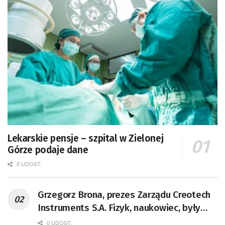
Lekarskie pensje – szpital w Zielonej
Górze podaje dane
0 UDOST.
Grzegorz Brona, prezes Zarządu Creotech
Instruments S.A. Fizyk, naukowiec, były
pracownik CERN w Genewie,
0 UDOST.