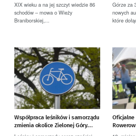
XIX wieku a na jej szczyt wiedzie 86
Górze za 3
schodów – mowa o Wieży
nowych au
Braniborskiej,...
które dołą
Współpraca leśników i samorządu
Oficjaln
zmienia okolice Zielonej Góry.
Rowerowe
Powstają nowe ścieżki rowerowe
Zielonej 