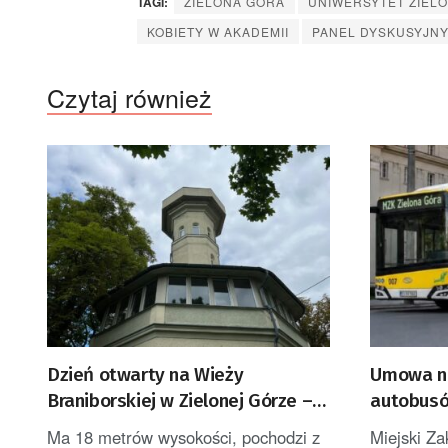
TAGI:
ZIELONA GÓRA
UNIWERSYTET ZIEL
KOBIETY W AKADEMII
PANEL DYSKUSYJN
Czytaj również
Dzień otwarty na Wieży
Umowa na
Braniborskiej w Zielonej Górze –
autobusó
po raz ostatni w tym roku
Zielonej 
Ma 18 metrów wysokości, pochodzi z
Miejski Za