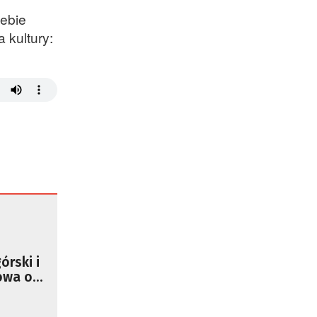
iebie
 kultury:
órski i
owa o