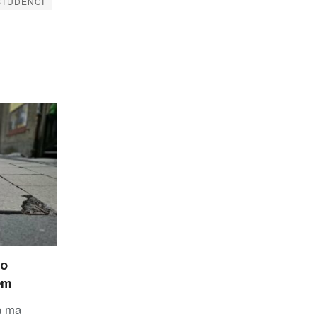
STUDENCI
go
em
a ma