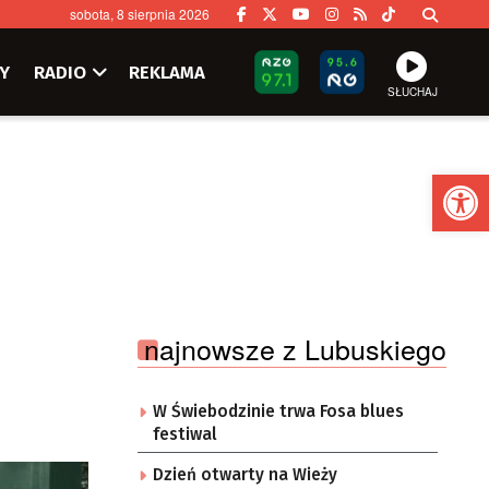
sobota, 8 sierpnia 2026
Y
RADIO
REKLAMA
SŁUCHAJ
Ot
najnowsze z Lubuskiego
W Świebodzinie trwa Fosa blues
festiwal
Dzień otwarty na Wieży