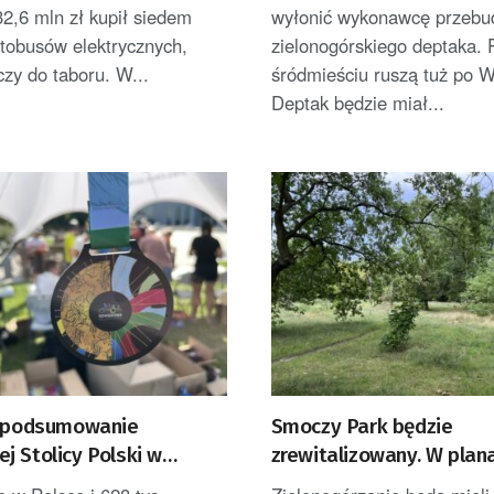
2,6 mln zł kupił siedem
wyłonić wykonawcę przeb
tobusów elektrycznych,
zielonogórskiego deptaka. 
czy do taboru. W...
śródmieściu ruszą tuż po W
Deptak będzie miał...
e podsumowanie
Smoczy Park będzie
j Stolicy Polski w
zrewitalizowany. W plan
Górze
nowe atrakcje