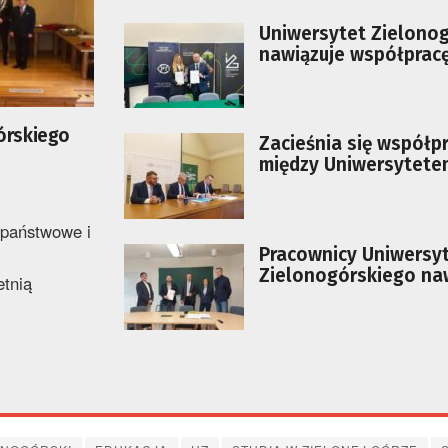
Uniwersytet Zielonog
nawiązuje współpracę
Siecią Badawczą Łuka
órskiego
Zacieśnia się współp
między Uniwersytete
Zielonogórskim a Ur
MIasta
 państwowe i
Pracownicy Uniwersy
.
Zielonogórskiego naw
etnią
współpracę z SIMP