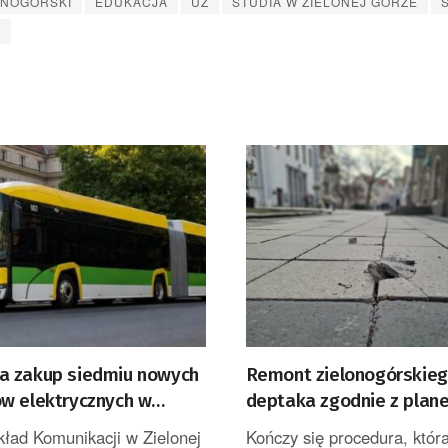
ONOGÓRSKI
EDUKACJA
UZ
STUDIA W ZIELONEJ GÓRZE
Y
 zakup siedmiu nowych
Remont zielonogórskie
w elektrycznych w
deptaka zgodnie z plan
Górze
kład Komunikacji w Zielonej
Kończy się procedura, któr