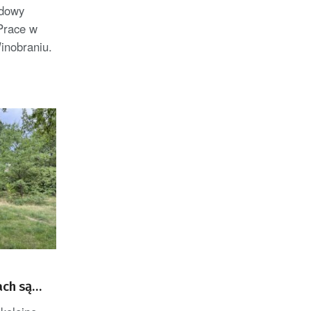
udowy
Prace w
inobraniu.
ach są