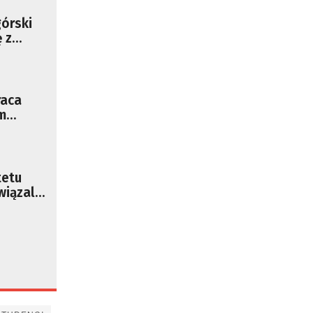
órski
 z
siewicz
raca
m
zędem
tetu
iązali