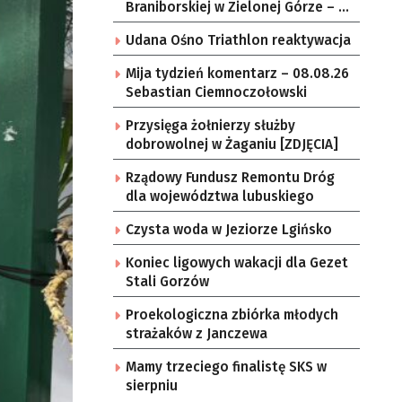
Braniborskiej w Zielonej Górze – po
raz ostatni w tym roku
Udana Ośno Triathlon reaktywacja
Mija tydzień komentarz – 08.08.26
Sebastian Ciemnoczołowski
Przysięga żołnierzy służby
dobrowolnej w Żaganiu [ZDJĘCIA]
Rządowy Fundusz Remontu Dróg
dla województwa lubuskiego
Czysta woda w Jeziorze Lgińsko
Koniec ligowych wakacji dla Gezet
Stali Gorzów
Proekologiczna zbiórka młodych
strażaków z Janczewa
Mamy trzeciego finalistę SKS w
sierpniu