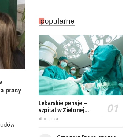
popularne
w
ia pracy
Lekarskie pensje –
szpital w Zielonej
Górze podaje dane
0 UDOST.
chodów