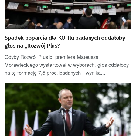
Spadek poparcia dla KO. Ilu badanych oddałoby
głos na „Rozwój Plus?
Gdyby Rozwój Plus b. premiera Mateusza
Morawieckiego wystartował w wyborach, głos oddałoby
na tę formację 7,5 proc. badanych - wynika...