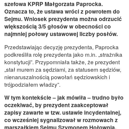
szefowa KPRP Małgorzata Paprocka.
Oznacza to, że ustawa wróci z powrotem do
Sejmu. Wniosek prezydenta można odrzucić
większością 3/5 głosów w obecności co
najmniej połowy ustawowej liczby posłów.
Przedstawiając decyzję prezydenta, Paprocka
podkreśliła rolę prezydenta jako m.in. „strażnika
konstytucji”. Przypomniała także, że prezydent
„stał murem za sędziami, za statusem sędziów,
nienaruszalnością powołań sędziowskich i
trójpodziałem władzy”.
W tym kontekście – jak mówiła – trudno było
oczekiwać, by prezydent zaakceptował
zapisy zawarte w tzw. ustawie incydentalnej,
co wcześniej sygnalizował w rozmowach z
marszałkiem Sejmu Szymonem Hołownią.