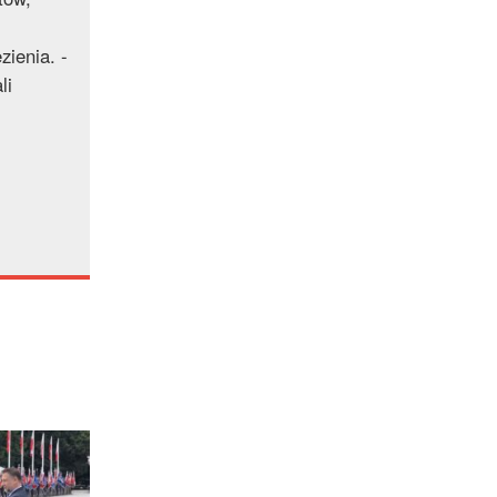
Satelitarnych PAN.
zienia. -
li