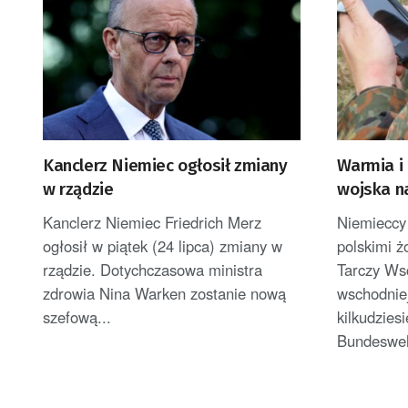
Kanclerz Niemiec ogłosił zmiany
Warmia i
w rządzie
wojska n
Kanclerz Niemiec Friedrich Merz
Niemieccy
ogłosił w piątek (24 lipca) zmiany w
polskimi ż
rządzie. Dotychczasowa ministra
Tarczy Ws
zdrowia Nina Warken zostanie nową
wschodniej
szefową...
kilkudziesi
Bundeswehr