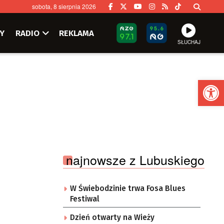
sobota, 8 sierpnia 2026
Y
RADIO
REKLAMA
SŁUCHAJ
Ot
najnowsze z Lubuskiego
W Świebodzinie trwa Fosa Blues
Festiwal
Dzień otwarty na Wieży