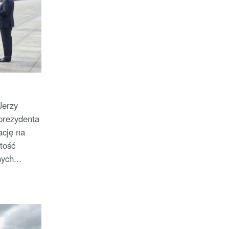
Jerzy
prezydenta
ację na
tość
ych...