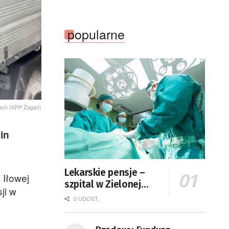
popularne
ciach (KPP Żagań)
in
Lekarskie pensje –
 Iłowej
szpital w Zielonej
ji w
Górze podaje dane
0 UDOST.