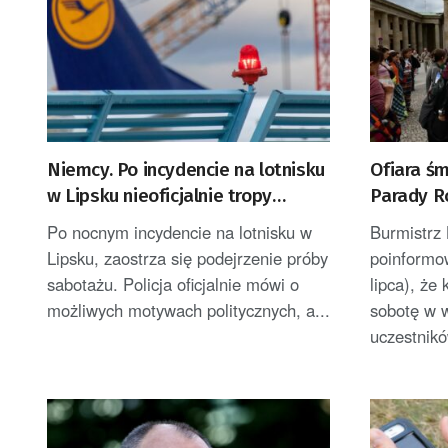
Niemcy. Po incydencie na lotnisku
Ofiara ś
w Lipsku nieoficjalnie tropy
Parady Ró
prowadzą w stronę Rosji
Polka
Po nocnym incydencie na lotnisku w
Burmistrz
Lipsku, zaostrza się podejrzenie próby
poinformo
sabotażu. Policja oficjalnie mówi o
lipca), że 
możliwych motywach politycznych, a...
sobotę w 
uczestnikó