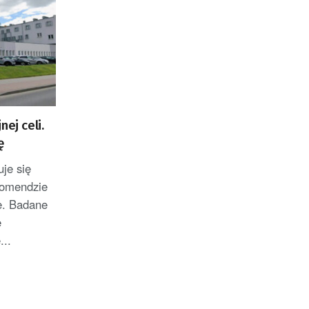
ej celi.
ę
je się
Komendzie
ie. Badane
e
...