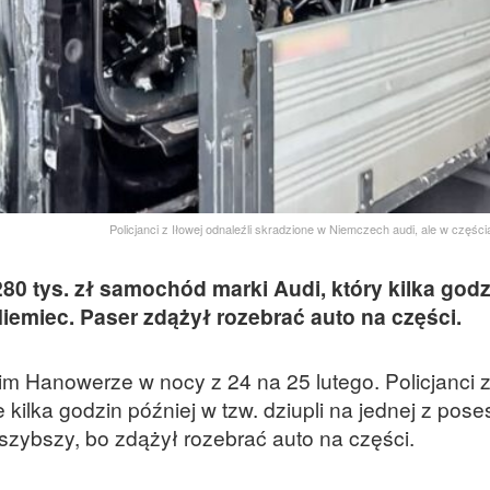
Policjanci z Iłowej odnaleźli skradzione w Niemczech audi, ale w częś
 280 tys. zł samochód marki Audi, który kilka godz
Niemiec. Paser zdążył rozebrać auto na części.
m Hanowerze w nocy z 24 na 25 lutego. Policjanci z
e kilka godzin później w tzw. dziupli na jednej z poses
szybszy, bo zdążył rozebrać auto na części.