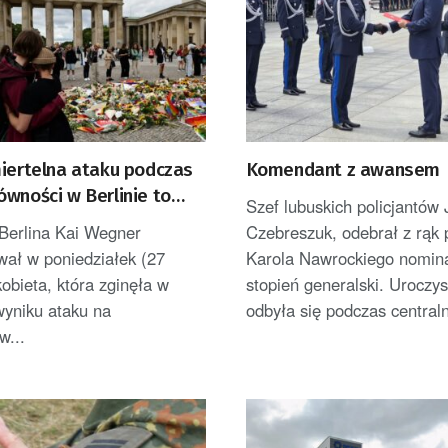
miertelna ataku podczas
Komendant z awansem
wności w Berlinie to
Szef lubuskich policjantów 
 Berlina Kai Wegner
Czebreszuk, odebrał z rąk 
wał w poniedziałek (27
Karola Nawrockiego nomin
kobieta, która zginęła w
stopień generalski. Uroczys
wyniku ataku na
odbyła się podczas centraln
w...