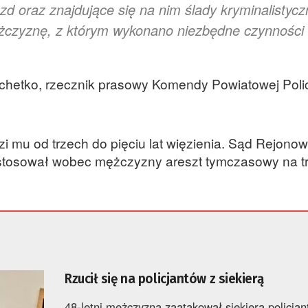
azd oraz znajdujące się na nim ślady kryminalistycz
żczyznę, z którym wykonano niezbędne czynności
chetko, rzecznik prasowy Komendy Powiatowej Polic
i mu od trzech do pięciu lat więzienia. Sąd Rejono
stosował wobec mężczyzny areszt tymczasowy na t
Rzucił się na policjantów z siekierą
48-letni mężczyzna zaatakował siekierą policjan