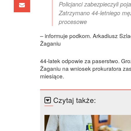
Policjanci zabezpieczyli poj
Zatrzymano 44-letniego mę
procesowe
– informuje podkom. Arkadiusz Szla
Żaganiu
44-latek odpowie za paserstwo. Groz
Żaganiu na wniosek prokuratora za
miesiące.
Czytaj także: