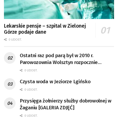
Lekarskie pensje – szpital w Zielonej
Górze podaje dane
0 UDOST.
Ostatni raz pod parą był w 2010 r.
Parowozownia Wolsztyn rozpocznie
remont unikatowego Tr5-65
0 UDOST.
Czysta woda w Jeziorze Lgińsko
0 UDOST.
Przysięga żołnierzy służby dobrowolnej w
Żaganiu [GALERIA ZDJĘĆ]
0 UDOST.