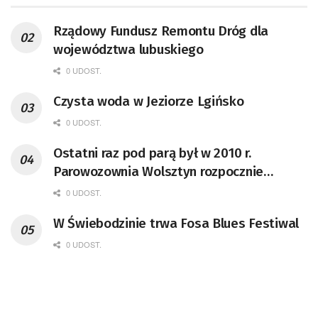
Rządowy Fundusz Remontu Dróg dla
województwa lubuskiego
0 UDOST.
Czysta woda w Jeziorze Lgińsko
0 UDOST.
Ostatni raz pod parą był w 2010 r.
Parowozownia Wolsztyn rozpocznie
remont unikatowego Tr5-65
0 UDOST.
W Świebodzinie trwa Fosa Blues Festiwal
0 UDOST.