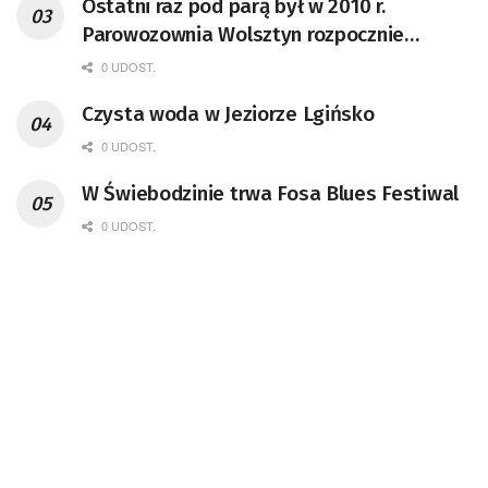
Ostatni raz pod parą był w 2010 r.
Parowozownia Wolsztyn rozpocznie
remont unikatowego Tr5-65
0 UDOST.
Czysta woda w Jeziorze Lgińsko
0 UDOST.
W Świebodzinie trwa Fosa Blues Festiwal
0 UDOST.