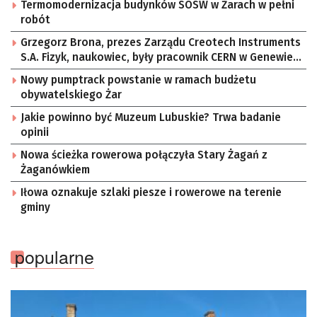
Termomodernizacja budynków SOSW w Żarach w pełni
robót
Grzegorz Brona, prezes Zarządu Creotech Instruments
S.A. Fizyk, naukowiec, były pracownik CERN w Genewie,
przedsiębiorca i nauczyciel akademicki, doktor
Nowy pumptrack powstanie w ramach budżetu
habilitowany nauk fizycznych, koordynator Rady
obywatelskiego Żar
Sektorowej ds. Kompetencji Przemysłu Lotniczo-
Kosmicznego oraz członek Komitetu Badań
Jakie powinno być Muzeum Lubuskie? Trwa badanie
Kosmicznych i Satelitarnych PAN.
opinii
Nowa ścieżka rowerowa połączyła Stary Żagań z
Żaganówkiem
Iłowa oznakuje szlaki piesze i rowerowe na terenie
gminy
popularne