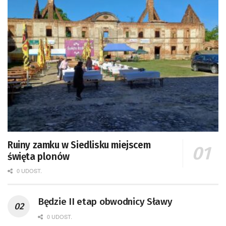
Ruiny zamku w Siedlisku miejscem
święta plonów
0 UDOST.
Będzie II etap obwodnicy Sławy
0 UDOST.