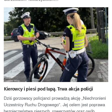
Kierowcy i piesi pod lupą. Trwa akcja policji
Dziś gorzowscy policjanci prowadzą akcję „Niechronieni
Uczestnicy Ruchu Drogowego”. Jej celem jest poprawa
bezpieczeństwa pieszych, rowerzystów oraz osób