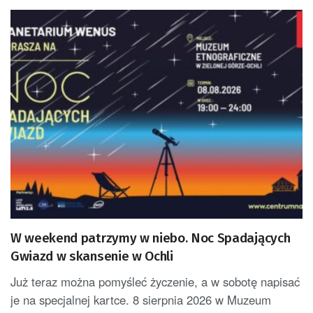
W weekend patrzymy w niebo. Noc Spadających
Gwiazd w skansenie w Ochli
Już teraz można pomyśleć życzenie, a w sobotę napisać
je na specjalnej kartce. 8 sierpnia 2026 w Muzeum