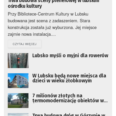
Trwa budowa sceny plenerowej w lubskim
ośrodku kultury
Przy Bibliotece-Centrum Kultury w Lubsku
budowana jest scena z zadaszeniem. Stara
konstrukcja została już wyburzona. Jej miejsce
zajmie nowa instalacja....
DETAILS
CZYTAJ WIĘCEJ
Lubsko myśli o myjni dla rowerów
W Lubsku będą nowe miejsca dla
dzieci w wieku żłobkowym
7 milionów złotych na
termomodernizację obiektów w
Żarach i Lubsku
Trwa budowa dróg w Górzynie w