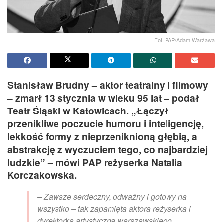
Fot. PAP/Adam Warżawa
Stanisław Brudny – aktor teatralny i filmowy
– zmarł 13 stycznia w wieku 95 lat – podał
Teatr Śląski w Katowicach. „Łączył
przenikliwe poczucie humoru i inteligencję,
lekkość formy z nieprzeniknioną głębią, a
abstrakcję z wyczuciem tego, co najbardziej
ludzkie” – mówi PAP reżyserka Natalia
Korczakowska.
– Zawsze serdeczny, odważny i gotowy na
wszystko – tak zapamięta aktora reżyserka i
dyrektorka artystyczna warszawskiego