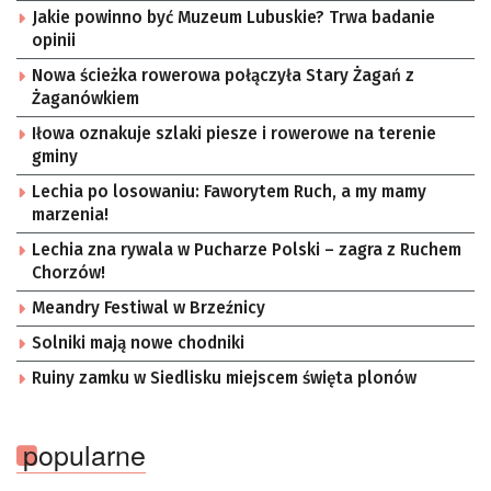
Kosmicznego oraz członek Komitetu Badań
Jakie powinno być Muzeum Lubuskie? Trwa badanie
Kosmicznych i Satelitarnych PAN.
opinii
Nowa ścieżka rowerowa połączyła Stary Żagań z
Żaganówkiem
Iłowa oznakuje szlaki piesze i rowerowe na terenie
gminy
Lechia po losowaniu: Faworytem Ruch, a my mamy
marzenia!
Lechia zna rywala w Pucharze Polski – zagra z Ruchem
Chorzów!
Meandry Festiwal w Brzeźnicy
Solniki mają nowe chodniki
Ruiny zamku w Siedlisku miejscem święta plonów
popularne