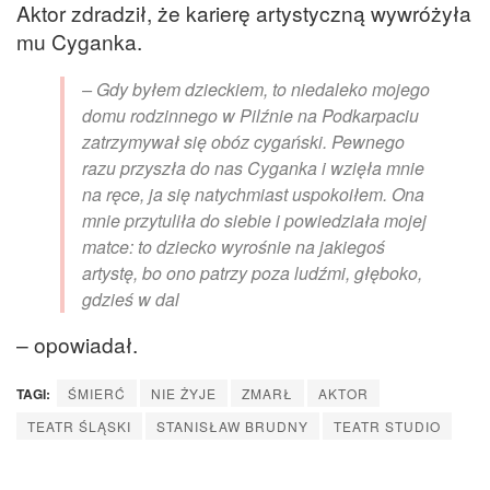
Aktor zdradził, że karierę artystyczną wywróżyła
mu Cyganka.
– Gdy byłem dzieckiem, to niedaleko mojego
domu rodzinnego w Pilźnie na Podkarpaciu
zatrzymywał się obóz cygański. Pewnego
razu przyszła do nas Cyganka i wzięła mnie
na ręce, ja się natychmiast uspokoiłem. Ona
mnie przytuliła do siebie i powiedziała mojej
matce: to dziecko wyrośnie na jakiegoś
artystę, bo ono patrzy poza ludźmi, głęboko,
gdzieś w dal
– opowiadał.
TAGI:
ŚMIERĆ
NIE ŻYJE
ZMARŁ
AKTOR
TEATR ŚLĄSKI
STANISŁAW BRUDNY
TEATR STUDIO