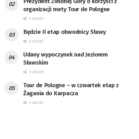
Prezydent Zielonej Góry o korzyści z
organizacji mety Tour de Pologne
0 UDOST.
Będzie II etap obwodnicy Sławy
0 UDOST.
Udany wypoczynek nad Jeziorem
Sławskim
0 UDOST.
Tour de Pologne – w czwartek etap z
Żagania do Karpacza
0 UDOST.