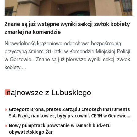
Znane są już wstępne wyniki sekcji zwłok kobiety
zmarłej na komendzie
Niewydolność krążeniowo-oddechowa bezpośrednią
przyczyną śmierci 31-latki w Komendzie Miejskiej Policji
w Gorzowie. Znane są już pierwsze wyniki sekcji zwłok
kobiety,...
najnowsze z Lubuskiego
Grzegorz Brona, prezes Zarządu Creotech Instruments
S.A. Fizyk, naukowiec, były pracownik CERN w Genewie,
przedsiębiorca i nauczyciel akademicki, doktor
Nowy pumptrack powstanie w ramach budżetu
habilitowany nauk fizycznych, koordynator Rady
obywatelskiego Żar
Sektorowej ds. Kompetencji Przemysłu Lotniczo-