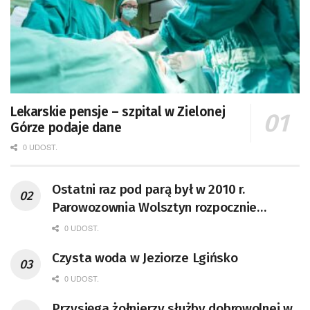
Lekarskie pensje – szpital w Zielonej
Górze podaje dane
0 UDOST.
Ostatni raz pod parą był w 2010 r.
Parowozownia Wolsztyn rozpocznie
remont unikatowego Tr5-65
0 UDOST.
Czysta woda w Jeziorze Lgińsko
0 UDOST.
Przysięga żołnierzy służby dobrowolnej w