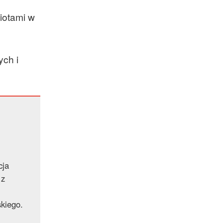
iotami w
ych i
cja
 z
kiego.