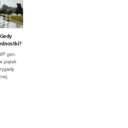
Kiedy
ednostki?
WP gen.
w piątek
Brygadę
nej,