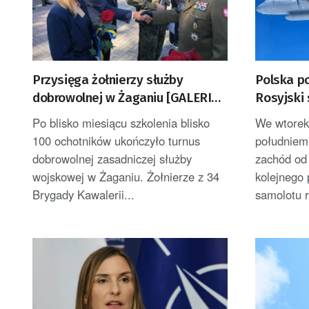
Przysięga żołnierzy służby
Polska p
dobrowolnej w Żaganiu [GALERIA
Rosyjski
ZDJĘĆ]
nad Bałt
Po blisko miesiącu szkolenia blisko
We wtorek 
100 ochotników ukończyło turnus
południem
dobrowolnej zasadniczej służby
zachód od
wojskowej w Żaganiu. Żołnierze z 34
kolejnego 
Brygady Kawalerii...
samolotu 