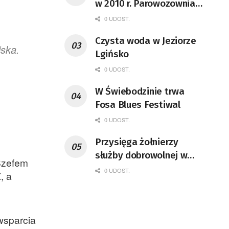
w 2010 r. Parowozownia
Wolsztyn rozpocznie
0 UDOST.
remont unikatowego Tr5-
Czysta woda w Jeziorze
65
iska.
Lgińsko
0 UDOST.
W Świebodzinie trwa
Fosa Blues Festiwal
0 UDOST.
Przysięga żołnierzy
służby dobrowolnej w
 Szefem
Żaganiu [GALERIA ZDJĘĆ]
0 UDOST.
, a
wsparcia