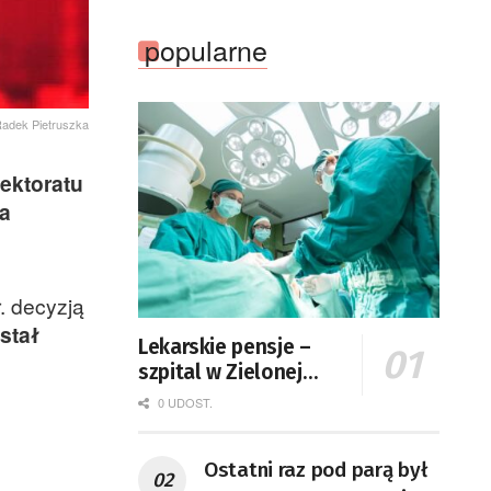
popularne
Radek Pietruszka
ektoratu
za
. decyzją
stał
Lekarskie pensje –
szpital w Zielonej
Górze podaje dane
0 UDOST.
Ostatni raz pod parą był