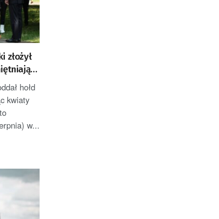
i złożył
iętniającą
oddał hołd
ąc kwiaty
to
rpnia) w...