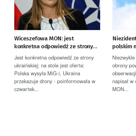
Wiceszefowa MON: jest
Nieziden
konkretna odpowiedź ze strony
polskim 
ukraińskiej ws. wymiany
Jest konkretna odpowiedź ze strony
Niezwykle 
myśliwców MiG za drony
ukraińskiej; na stole jest oferta:
obrony po
Polska wysyła MiG-i, Ukraina
obserwacji
przekazuje drony - poinformowała w
napisał w 
czwartek...
MON...