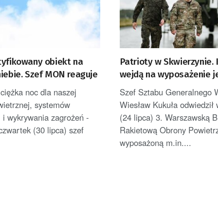
tyfikowany obiekt na
Patrioty w Skwierzynie. 
niebie. Szef MON reaguje
wejdą na wyposażenie j
ciężka noc dla naszej
Szef Sztabu Generalnego 
wietrznej, systemów
Wiesław Kukuła odwiedził 
 i wykrywania zagrożeń -
(24 lipca) 3. Warszawską 
czwartek (30 lipca) szef
Rakietową Obrony Powietrz
wyposażoną m.in....