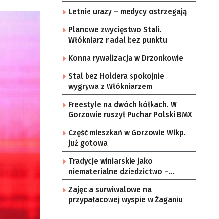
Letnie urazy – medycy ostrzegają
Planowe zwycięstwo Stali.
Włókniarz nadal bez punktu
Konna rywalizacja w Drzonkowie
Stal bez Holdera spokojnie
wygrywa z Włókniarzem
Freestyle na dwóch kółkach. W
Gorzowie ruszył Puchar Polski BMX
Część mieszkań w Gorzowie Wlkp.
już gotowa
Tradycje winiarskie jako
niematerialne dziedzictwo –
konsultacje i projekt
Zajęcia surwiwalowe na
przypałacowej wyspie w Żaganiu