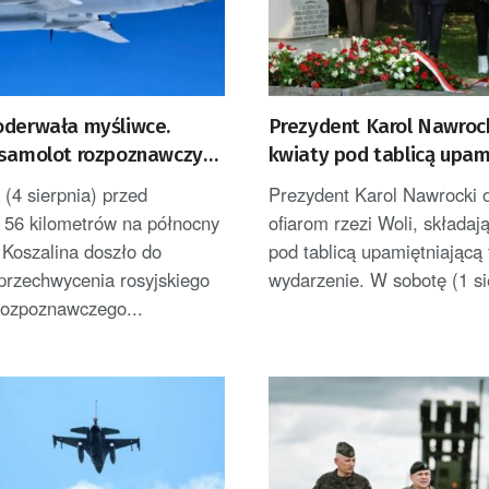
oderwała myśliwce.
Prezydent Karol Nawrock
 samolot rozpoznawczy
kwiaty pod tablicą upam
ykiem
rzeź Woli
(4 sierpnia) przed
Prezydent Karol Nawrocki 
 56 kilometrów na północny
ofiarom rzezi Woli, składaj
 Koszalina doszło do
pod tablicą upamiętniającą 
przechwycenia rosyjskiego
wydarzenie. W sobotę (1 sie
rozpoznawczego...