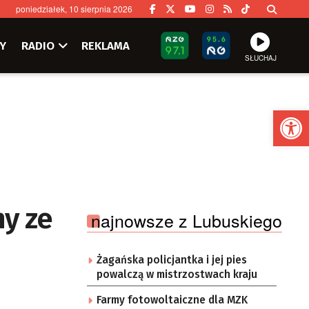
poniedziałek, 10 sierpnia 2026
Y
RADIO
REKLAMA
SŁUCHAJ
Ot
y ze
najnowsze z Lubuskiego
Żagańska policjantka i jej pies
powalczą w mistrzostwach kraju
Farmy fotowoltaiczne dla MZK