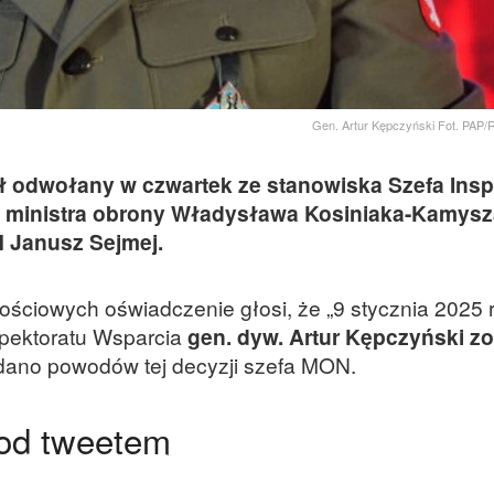
Gen. Artur Kępczyński Fot. PAP/
ł odwołany w czwartek ze stanowiska Szefa Insp
ji ministra obrony Władysława Kosiniaka-Kamys
 Janusz Sejmej.
ciowych oświadczenie głosi, że „9 stycznia 2025 r
spektoratu Wsparcia
gen. dyw. Artur Kępczyński zo
odano powodów tej decyzji szefa MON.
pod tweetem