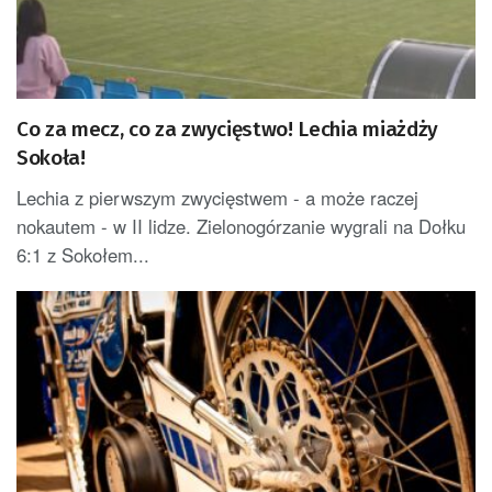
Co za mecz, co za zwycięstwo! Lechia miażdży
Sokoła!
Lechia z pierwszym zwycięstwem - a może raczej
nokautem - w II lidze. Zielonogórzanie wygrali na Dołku
6:1 z Sokołem...