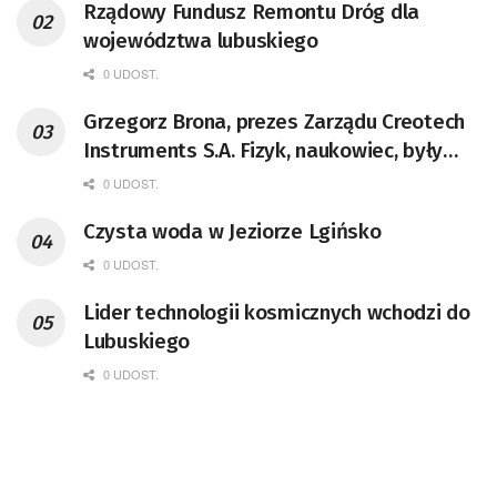
Rządowy Fundusz Remontu Dróg dla
województwa lubuskiego
0 UDOST.
Grzegorz Brona, prezes Zarządu Creotech
Instruments S.A. Fizyk, naukowiec, były
pracownik CERN w Genewie,
0 UDOST.
przedsiębiorca i nauczyciel akademicki,
Czysta woda w Jeziorze Lgińsko
doktor habilitowany nauk fizycznych,
koordynator Rady Sektorowej ds.
0 UDOST.
Kompetencji Przemysłu Lotniczo-
Lider technologii kosmicznych wchodzi do
Kosmicznego oraz członek Komitetu
Lubuskiego
Badań Kosmicznych i Satelitarnych PAN.
0 UDOST.