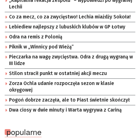
„Kapitalna rekacja zespołu” – wypowiedzi po wygranej
Lechii
Co za mecz, co za zwycięstwo! Lechia miażdży Sokoła!
Lebiediew najlepszy z lubuskich klubów w GP Łotwy
Odra na remis z Polonią
Piknik w „Winnicy pod Wieżą”
Pieczarka na wagę zwycięstwa. Odra z drugą wygraną w
III lidze
Stilon stracił punkt w ostatniej akcji meczu
Zorza Ochla udanie rozpoczęła sezon w klasie
okręgowej
Pogoń dobrze zaczęła, ale to Piast świetnie skończył
Dwa ciosy w dwie minuty i Warta wygrywa z Cariną
popularne