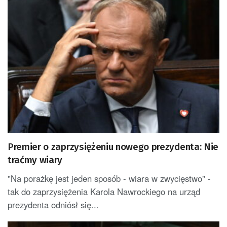
Premier o zaprzysiężeniu nowego prezydenta: Nie
traćmy wiary
"Na porażkę jest jeden sposób - wiara w zwycięstwo" -
tak do zaprzysiężenia Karola Nawrockiego na urząd
prezydenta odniósł się...