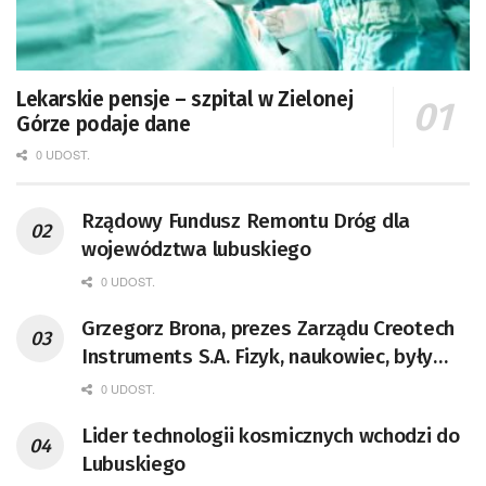
Lekarskie pensje – szpital w Zielonej
Górze podaje dane
0 UDOST.
Rządowy Fundusz Remontu Dróg dla
województwa lubuskiego
0 UDOST.
Grzegorz Brona, prezes Zarządu Creotech
Instruments S.A. Fizyk, naukowiec, były
pracownik CERN w Genewie,
0 UDOST.
przedsiębiorca i nauczyciel akademicki,
Lider technologii kosmicznych wchodzi do
doktor habilitowany nauk fizycznych,
Lubuskiego
koordynator Rady Sektorowej ds.