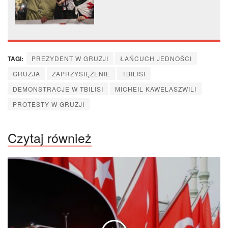
europoseł ma spotkać się
z opozycją
TAGI:
PREZYDENT W GRUZJI
ŁAŃCUCH JEDNOŚCI
GRUZJA
ZAPRZYSIĘŻENIE
TBILISI
DEMONSTRACJE W TBILISI
MICHEIL KAWELASZWILI
PROTESTY W GRUZJI
Czytaj również