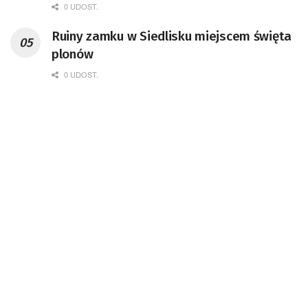
Kompetencji Przemysłu Lotniczo-
0 UDOST.
Kosmicznego oraz członek Komitetu
Ruiny zamku w Siedlisku miejscem święta
Badań Kosmicznych i Satelitarnych PAN.
plonów
0 UDOST.