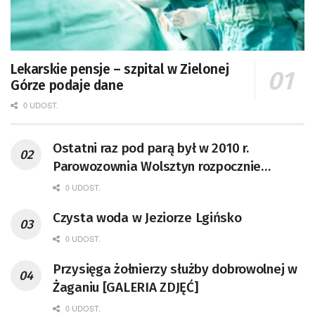
Lekarskie pensje – szpital w Zielonej
Górze podaje dane
0 UDOST.
Ostatni raz pod parą był w 2010 r.
Parowozownia Wolsztyn rozpocznie
remont unikatowego Tr5-65
0 UDOST.
Czysta woda w Jeziorze Lgińsko
0 UDOST.
Przysięga żołnierzy służby dobrowolnej w
Żaganiu [GALERIA ZDJĘĆ]
0 UDOST.