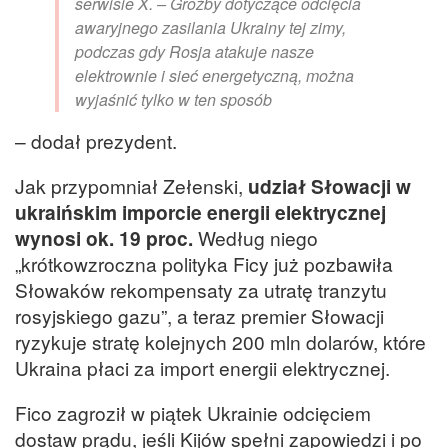
serwisie X. – Groźby dotyczące odcięcia
awaryjnego zasilania Ukrainy tej zimy,
podczas gdy Rosja atakuje nasze
elektrownie i sieć energetyczną, można
wyjaśnić tylko w ten sposób
– dodał prezydent.
Jak przypomniał Zełenski,
udział Słowacji w
ukraińskim imporcie energii elektrycznej
wynosi ok. 19 proc.
Według niego
„krótkowzroczna polityka Ficy już pozbawiła
Słowaków rekompensaty za utratę tranzytu
rosyjskiego gazu”, a teraz premier Słowacji
ryzykuje stratę kolejnych 200 mln dolarów, które
Ukraina płaci za import energii elektrycznej.
Fico zagroził w piątek Ukrainie odcięciem
dostaw prądu, jeśli Kijów spełni zapowiedzi i po