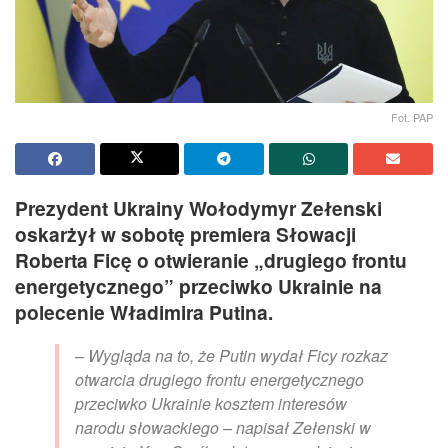
Fot. PAP
Prezydent Ukrainy Wołodymyr Zełenski
oskarżył w sobotę premiera Słowacji
Roberta Ficę o otwieranie „drugiego frontu
energetycznego” przeciwko Ukrainie na
polecenie Władimira Putina.
– Wygląda na to, że Putin wydał Ficy rozkaz
otwarcia drugiego frontu energetycznego
przeciwko Ukrainie kosztem interesów
narodu słowackiego – napisał Zełenski w