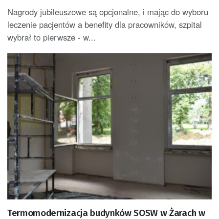
Nagrody jubileuszowe są opcjonalne, i mając do wyboru
leczenie pacjentów a benefity dla pracowników, szpital
wybrał to pierwsze - w...
Termomodernizacja budynków SOSW w Żarach w