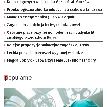
Koniec ligowych wakacji dla Gezet Stali Gorzów
Proekologiczna zbiórka młodych strażaków z Janczewa
Mamy trzeciego finalistę SKS w sierpniu
Żaganianin z kolekcją leciwych kolarzówek
Ostatnie prace przy termomodernizacji budynku filii
żarskiego przedszkola Bajka
Kolejne propozycje wakacyjne żagańskiej Areny
Lechia poszuka pierwszej wygranej w II lidze
Magda Bobryk – Stowarzyszenie „515 kilometr Odry”
popularne