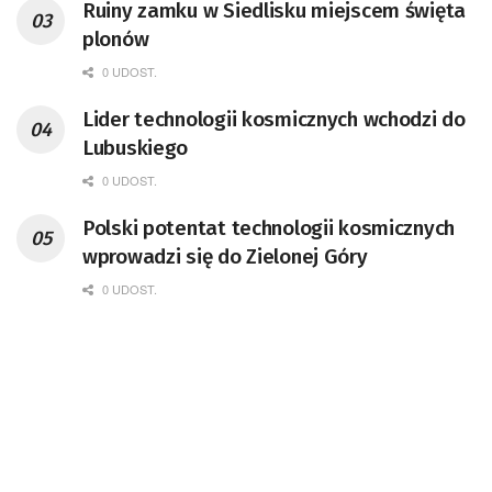
Ruiny zamku w Siedlisku miejscem święta
doktor habilitowany nauk fizycznych,
plonów
koordynator Rady Sektorowej ds.
Kompetencji Przemysłu Lotniczo-
0 UDOST.
Kosmicznego oraz członek Komitetu
Lider technologii kosmicznych wchodzi do
Badań Kosmicznych i Satelitarnych PAN.
Lubuskiego
0 UDOST.
Polski potentat technologii kosmicznych
wprowadzi się do Zielonej Góry
0 UDOST.