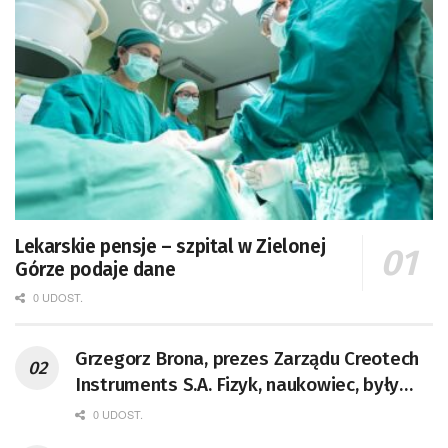
Lekarskie pensje – szpital w Zielonej
Górze podaje dane
0 UDOST.
Grzegorz Brona, prezes Zarządu Creotech
Instruments S.A. Fizyk, naukowiec, były
pracownik CERN w Genewie,
0 UDOST.
przedsiębiorca i nauczyciel akademicki,