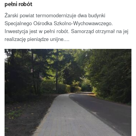
pełni robót
Żarski powiat termomodernizuje dwa budynki
Specjalnego Ośrodka Szkolno-Wychowawczego.
Inwestycja jest w pełni robót. Samorząd otrzymał na jej
realizację pieniądze unijne....