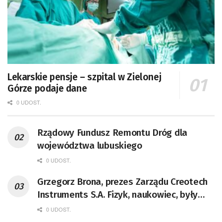
Lekarskie pensje – szpital w Zielonej
Górze podaje dane
0 UDOST.
Rządowy Fundusz Remontu Dróg dla
województwa lubuskiego
0 UDOST.
Grzegorz Brona, prezes Zarządu Creotech
Instruments S.A. Fizyk, naukowiec, były
pracownik CERN w Genewie,
0 UDOST.
przedsiębiorca i nauczyciel akademicki,