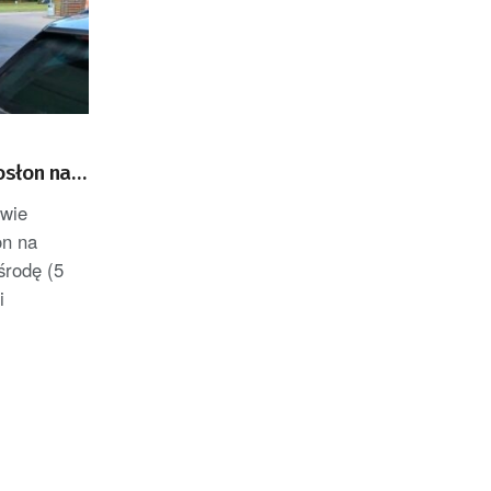
osłon na
awie
on na
środę (5
i