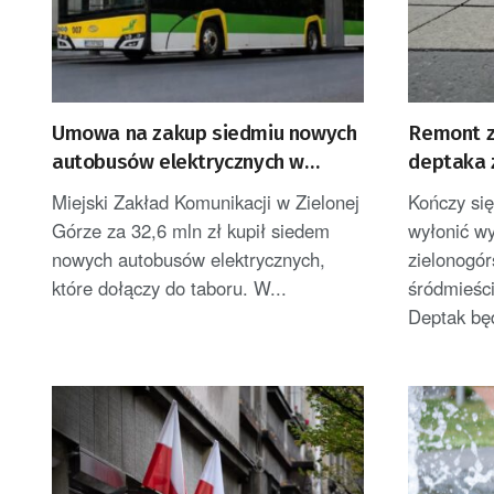
Umowa na zakup siedmiu nowych
Remont z
autobusów elektrycznych w
deptaka 
Zielonej Górze
Miejski Zakład Komunikacji w Zielonej
Kończy się
Górze za 32,6 mln zł kupił siedem
wyłonić w
nowych autobusów elektrycznych,
zielonogór
które dołączy do taboru. W...
śródmieści
Deptak będ