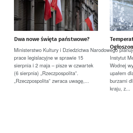
Dwa nowe święta państwowe?
Temperatu
Ogłoszono
Ministerstwo Kultury i Dziedzictwa Narodowego planuj
burzami
prace legislacyjne w sprawie 15
Instytut M
sierpnia i 2 maja – pisze w czwartek
Wodnej wy
(6 sierpnia) „Rzeczpospolita”.
upałem dl
„Rzeczpospolita” zwraca uwagę,...
burzami dl
kraju, z...