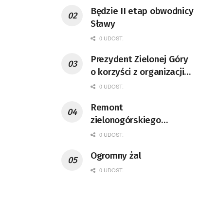
Będzie II etap obwodnicy
Sławy
0 UDOST.
Prezydent Zielonej Góry
o korzyści z organizacji
mety Tour de Pologne
0 UDOST.
Remont
zielonogórskiego
deptaka zgodnie z
0 UDOST.
planem
Ogromny żal
0 UDOST.