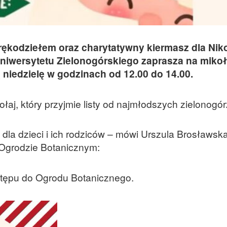
z rękodziełem oraz charytatywny kiermasz dla Niko
iwersytetu Zielonogórskiego zaprasza na mikoła
 niedzielę w godzinach od 12.00 do 14.00.
aj, który przyjmie listy od najmłodszych zielonogór
dla dzieci i ich rodziców – mówi Urszula Brosławska
w Ogrodzie Botanicznym:
stępu do Ogrodu Botanicznego.