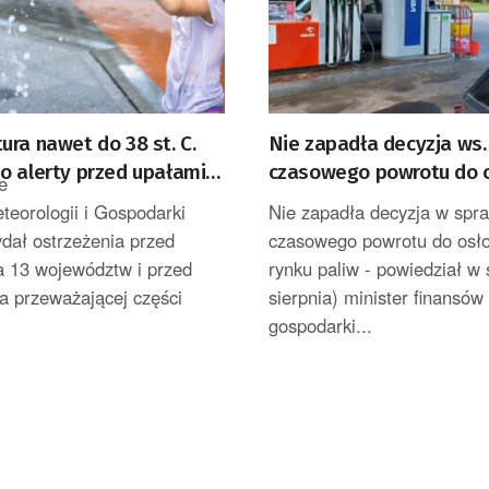
ra nawet do 38 st. C.
Nie zapadła decyzja ws.
 alerty przed upałami i
czasowego powrotu do 
e
rynku paliw
eteorologii i Gospodarki
Nie zapadła decyzja w spr
dał ostrzeżenia przed
czasowego powrotu do osł
a 13 województw i przed
rynku paliw - powiedział w 
a przeważającej części
sierpnia) minister finansów 
gospodarki...