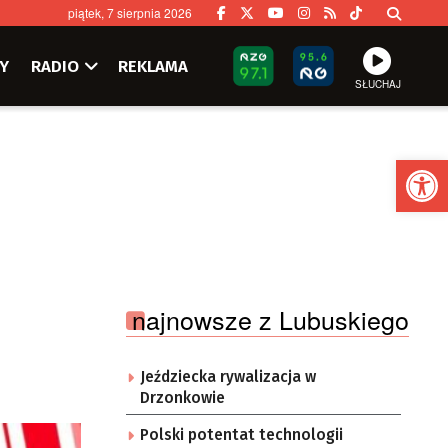
piątek, 7 sierpnia 2026
Y
RADIO
REKLAMA
SŁUCHAJ
Ot
najnowsze z Lubuskiego
Jeździecka rywalizacja w
Drzonkowie
Polski potentat technologii