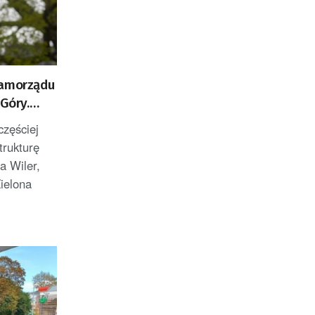
samorządu
 Góry.
rowerowe
częściej
trukturę
a Wiler,
ielona