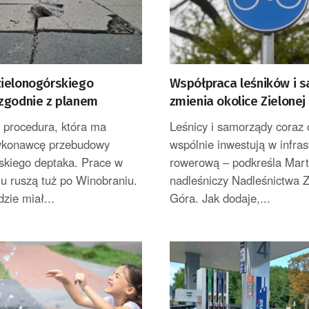
ielonogórskiego
Współpraca leśników i 
zgodnie z planem
zmienia okolice Zielonej
Powstają nowe ścieżki 
 procedura, która ma
Leśnicy i samorządy coraz 
ykonawcę przebudowy
wspólnie inwestują w infras
skiego deptaka. Prace w
rowerową – podkreśla Mart
u ruszą tuż po Winobraniu.
nadleśniczy Nadleśnictwa Z
zie miał...
Góra. Jak dodaje,...