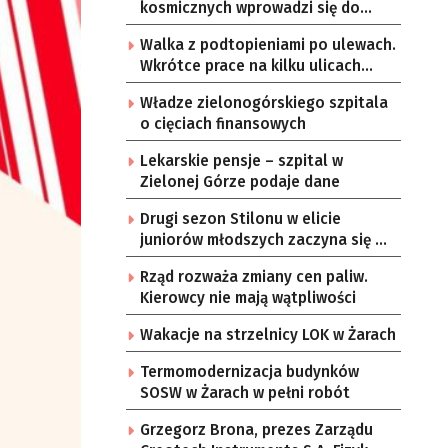
kosmicznych wprowadzi się do
Zielonej Góry
Walka z podtopieniami po ulewach.
Wkrótce prace na kilku ulicach
Gorzowa
Władze zielonogórskiego szpitala
o cięciach finansowych
Lekarskie pensje – szpital w
Zielonej Górze podaje dane
Drugi sezon Stilonu w elicie
juniorów młodszych zaczyna się w
sobotę
Rząd rozważa zmiany cen paliw.
Kierowcy nie mają wątpliwości
Wakacje na strzelnicy LOK w Żarach
Termomodernizacja budynków
SOSW w Żarach w pełni robót
Grzegorz Brona, prezes Zarządu