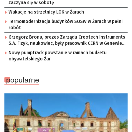
zaczyna się w sobotę
Wakacje na strzelnicy LOK w Żarach
Termomodernizacja budynków SOSW w Żarach w pełni
robót
Grzegorz Brona, prezes Zarządu Creotech Instruments
S.A. Fizyk, naukowiec, były pracownik CERN w Genewie,
przedsiębiorca i nauczyciel akademicki, doktor
Nowy pumptrack powstanie w ramach budżetu
habilitowany nauk fizycznych, koordynator Rady
obywatelskiego Żar
Sektorowej ds. Kompetencji Przemysłu Lotniczo-
Kosmicznego oraz członek Komitetu Badań
Kosmicznych i Satelitarnych PAN.
popularne