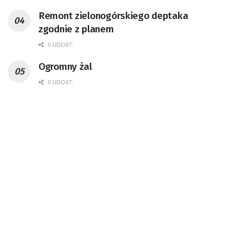
Remont zielonogórskiego deptaka
zgodnie z planem
0 UDOST.
Ogromny żal
0 UDOST.