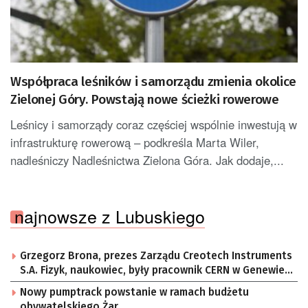
Współpraca leśników i samorządu zmienia okolice
Zielonej Góry. Powstają nowe ścieżki rowerowe
Leśnicy i samorządy coraz częściej wspólnie inwestują w
infrastrukturę rowerową – podkreśla Marta Wiler,
nadleśniczy Nadleśnictwa Zielona Góra. Jak dodaje,...
najnowsze z Lubuskiego
Grzegorz Brona, prezes Zarządu Creotech Instruments
S.A. Fizyk, naukowiec, były pracownik CERN w Genewie,
przedsiębiorca i nauczyciel akademicki, doktor
Nowy pumptrack powstanie w ramach budżetu
habilitowany nauk fizycznych, koordynator Rady
obywatelskiego Żar