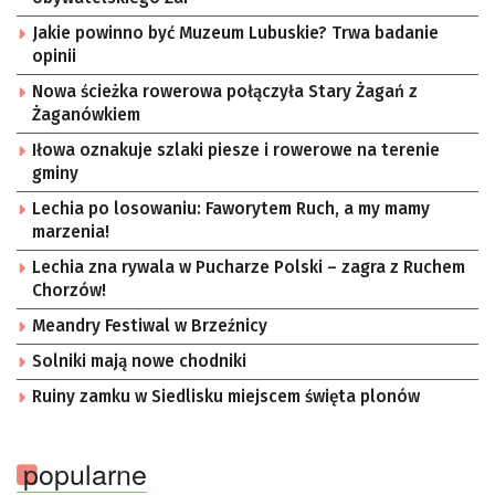
Sektorowej ds. Kompetencji Przemysłu Lotniczo-
Kosmicznego oraz członek Komitetu Badań
Jakie powinno być Muzeum Lubuskie? Trwa badanie
Kosmicznych i Satelitarnych PAN.
opinii
Nowa ścieżka rowerowa połączyła Stary Żagań z
Żaganówkiem
Iłowa oznakuje szlaki piesze i rowerowe na terenie
gminy
Lechia po losowaniu: Faworytem Ruch, a my mamy
marzenia!
Lechia zna rywala w Pucharze Polski – zagra z Ruchem
Chorzów!
Meandry Festiwal w Brzeźnicy
Solniki mają nowe chodniki
Ruiny zamku w Siedlisku miejscem święta plonów
popularne