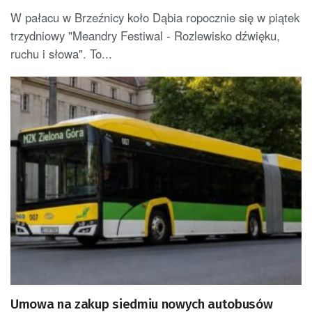
W pałacu w Brzeźnicy koło Dąbia ropocznie się w piątek
trzydniowy "Meandry Festiwal - Rozlewisko dźwięku,
ruchu i słowa". To...
Umowa na zakup siedmiu nowych autobusów