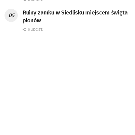
Kosmicznego oraz członek Komitetu
Ruiny zamku w Siedlisku miejscem święta
Badań Kosmicznych i Satelitarnych PAN.
plonów
0 UDOST.