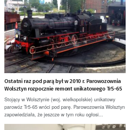
Ostatni raz pod parą był w 2010 r. Parowozownia
Wolsztyn rozpocznie remont unikatowego Tr5-65
Stojący w Wolsztynie (woj. wielkopolskie) unikatowy
parowóz Tr5-65 wróci pod parę. Parowozownia Wolsztyn
zapowiedziała, że jeszcze w tym roku ogłosi...