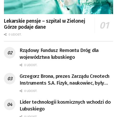
Lekarskie pensje – szpital w Zielonej
Górze podaje dane
0 UDOST.
Rządowy Fundusz Remontu Dróg dla
województwa lubuskiego
0 UDOST.
Grzegorz Brona, prezes Zarządu Creotech
Instruments S.A. Fizyk, naukowiec, były
pracownik CERN w Genewie,
0 UDOST.
przedsiębiorca i nauczyciel akademicki,
Lider technologii kosmicznych wchodzi do
doktor habilitowany nauk fizycznych,
Lubuskiego
koordynator Rady Sektorowej ds.
Kompetencji Przemysłu Lotniczo-
0 UDOST.