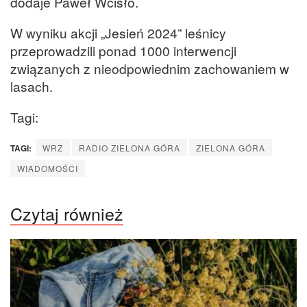
dodaje Paweł Wcisło.
W wyniku akcji „Jesień 2024” leśnicy
przeprowadzili ponad 1000 interwencji
związanych z nieodpowiednim zachowaniem w
lasach.
Tagi:
TAGI:
WRZ
RADIO ZIELONA GÓRA
ZIELONA GÓRA
WIADOMOŚCI
Czytaj również