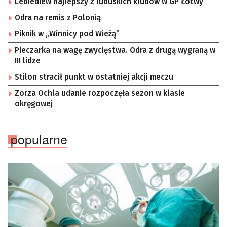
Lebiediew najlepszy z lubuskich klubów w GP Łotwy
Odra na remis z Polonią
Piknik w „Winnicy pod Wieżą”
Pieczarka na wagę zwycięstwa. Odra z drugą wygraną w
III lidze
Stilon stracił punkt w ostatniej akcji meczu
Zorza Ochla udanie rozpoczęła sezon w klasie
okręgowej
popularne