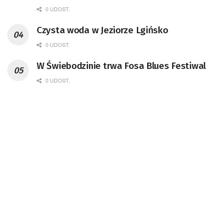
remont unikatowego Tr5-65
0 UDOST.
Czysta woda w Jeziorze Lgińsko
0 UDOST.
W Świebodzinie trwa Fosa Blues Festiwal
0 UDOST.