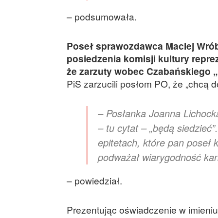
– podsumowała.
Poseł sprawozdawca Maciej Wrób
posiedzenia komisji kultury repr
że zarzuty wobec Czabańskiego „
PiS zarzucili posłom PO, że „chcą
– Posłanka Joanna Lichocka
– tu cytat – „będą siedzieć
epitetach, które pan poseł 
podważał wiarygodność kanc
– powiedział.
Prezentując oświadczenie w imieniu