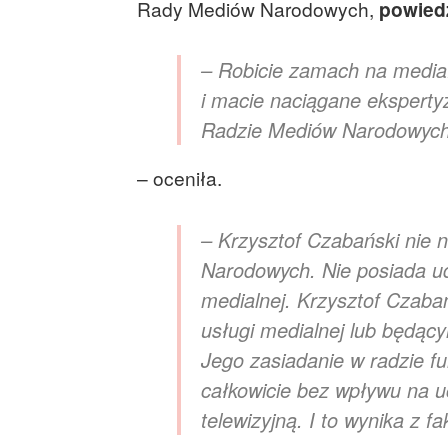
Rady Mediów Narodowych,
powied
– Robicie zamach na media.
i macie naciągane ekspertyz
Radzie Mediów Narodowyc
– oceniła.
– Krzysztof Czabański nie
Narodowych. Nie posiada ud
medialnej. Krzysztof Czaba
usługi medialnej lub będąc
Jego zasiadanie w radzie fu
całkowicie bez wpływu na u
telewizyjną. I to wynika z f