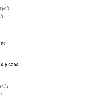
wych
ch
jąć
 się czas
eniu
a