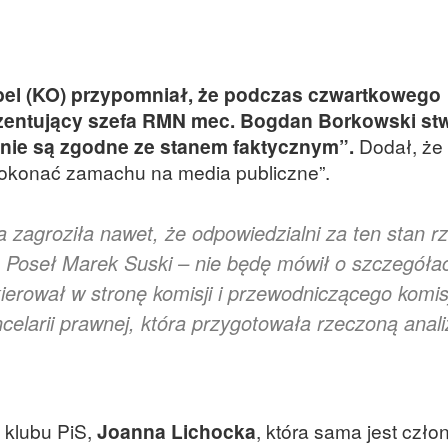
el (KO) przypomniał, że podczas czwartkowego
ezentujący szefa RMN mec. Bogdan Borkowski stw
nie są zgodne ze stanem faktycznym”.
Dodał, że
 dokonać zamachu na media publiczne”.
 zagroziła nawet, że odpowiedzialni za ten stan r
”. Poseł Marek Suski – nie będę mówił o szczegółac
kierował w stronę komisji i przewodniczącego komisj
elarii prawnej, która przygotowała rzeczoną anali
 klubu PiS,
Joanna Lichocka
, która sama jest czło