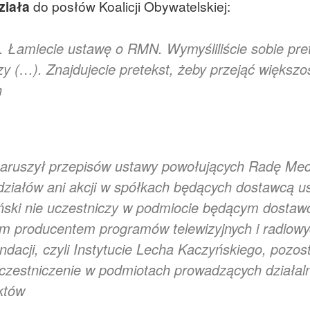
ziała
do posłów Koalicji Obywatelskiej:
 Łamiecie ustawę o RMN. Wymyśliliście sobie pre
y (…). Znajdujecie pretekst, żeby przejąć większo
h
 naruszył przepisów ustawy powołujących Radę Me
ziałów ani akcji w spółkach będących dostawcą us
ński nie uczestniczy w podmiocie będącym dostaw
ym producentem programów telewizyjnych i radiowy
ndacji, czyli Instytucie Lecha Kaczyńskiego, pozos
czestniczenie w podmiotach prowadzących działal
aktów