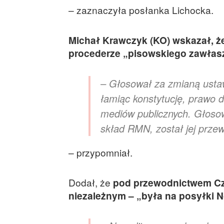
– zaznaczyła posłanka Lichocka.
Michał Krawczyk (KO) wskazał, ż
procederze „pisowskiego zawłas
– Głosował za zmianą ustaw
łamiąc konstytucję, prawo 
mediów publicznych. Głoso
skład RMN, został jej prz
– przypomniał.
Dodał, że
pod przewodnictwem Cz
niezależnym – „była na posyłki 