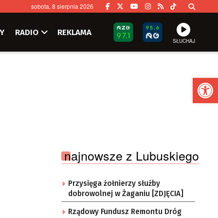
sobota, 8 sierpnia 2026
Y
RADIO
REKLAMA
SŁUCHAJ
Ot
najnowsze z Lubuskiego
Przysięga żołnierzy służby
dobrowolnej w Żaganiu [ZDJĘCIA]
Rządowy Fundusz Remontu Dróg