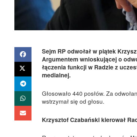
Sejm RP odwołał w piątek Krzys
Argumentem wnioskującej o odwo
łączenia funkcji w Radzie z ucz
medialnej.
Głosowało 440 posłów. Za odwołani
wstrzymał się od głosu.
Krzysztof Czabański kierował Ra