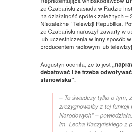
Reprezentująca wnioskodawców
Ur
że Czabański zasiada w Radzie Ins
na działalność spółek zależnych –
Niezależne i Telewizji Republika. P
że Czabański naruszył zawarty w us
lub uczestniczenia w inny sposób 
producentem radiowym lub telewizy
Augustyn oceniła, że to jest
„napraw
debatować i że trzeba odwoływa
stanowiska”
.
– To świadczy tylko o tym, 
zrezygnowałby z tej funkcji
Narodowych” – powiedziała. 
im. Lecha Kaczyńskiego z 