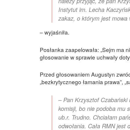
należy przyjąć, że pan Krz
Instytut im. Lecha Kaczyń
zakaz, o którym jest mowa 
– wyjaśniła.
Posłanka zaapelowała: „Sejm ma nie
głosowanie w sprawie uchwały dot
Przed głosowaniem Augustyn zwrócił
„bezkrytycznego łamania prawa”, „s
– Pan Krzysztof Czabański n
komisji, bo nie podoba mu s
ub.r. Trudno. Chciałam pańs
odwołania. Cała RMN jest do 