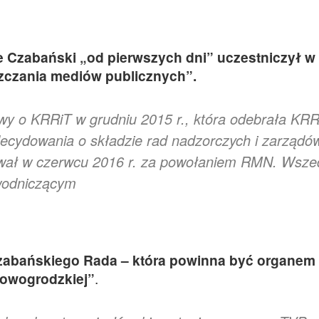
e Czabański „od pierwszych dni” uczestniczył w
zczania mediów publicznych”.
y o KRRiT w grudniu 2015 r., która odebrała KRR
decydowania o składzie rad nadzorczych i zarządó
wał w czerwcu 2016 r. za powołaniem RMN. Wsze
ewodniczącym
abańskiego Rada – która powinna być organem
Nowogrodzkiej”
.