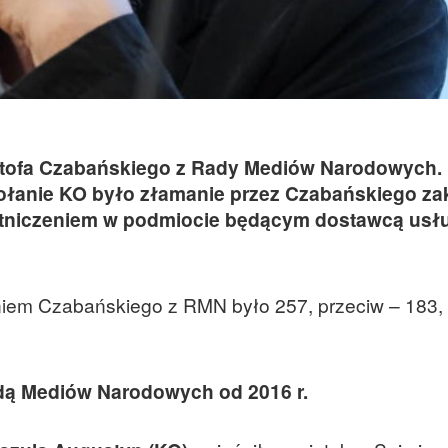
ztofa Czabańskiego z Rady Mediów Narodowych.
łanie KO było złamanie przez Czabańskiego za
estniczeniem w podmiocie będącym dostawcą usł
em Czabańskiego z RMN było 257, przeciw – 183, n
dą Mediów Narodowych od 2016 r.