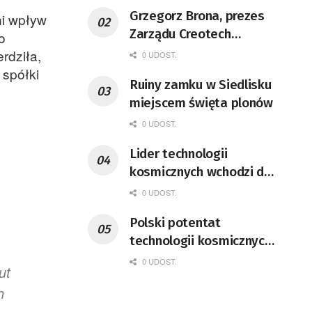
Grzegorz Brona, prezes
ni wpływ
Zarządu Creotech
o
Instruments S.A. Fizyk,
rdziła,
0 UDOST.
naukowiec, były
 spółki
Ruiny zamku w Siedlisku
pracownik CERN w
miejscem święta plonów
Genewie, przedsiębiorca i
nauczyciel akademicki,
0 UDOST.
doktor habilitowany nauk
Lider technologii
fizycznych, koordynator
kosmicznych wchodzi do
Rady Sektorowej ds.
Lubuskiego
0 UDOST.
Kompetencji Przemysłu
Lotniczo-Kosmicznego
Polski potentat
oraz członek Komitetu
technologii kosmicznych
Badań Kosmicznych i
wprowadzi się do Zielonej
0 UDOST.
Satelitarnych PAN.
ut
Góry
h