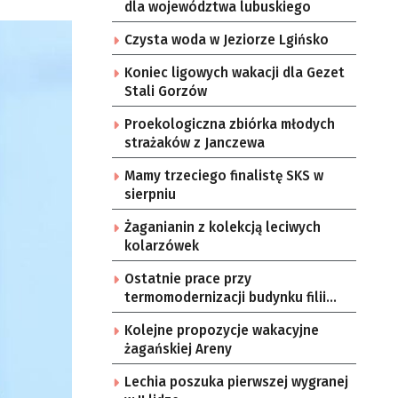
dla województwa lubuskiego
Czysta woda w Jeziorze Lgińsko
Koniec ligowych wakacji dla Gezet
Stali Gorzów
Proekologiczna zbiórka młodych
strażaków z Janczewa
Mamy trzeciego finalistę SKS w
sierpniu
Żaganianin z kolekcją leciwych
kolarzówek
Ostatnie prace przy
termomodernizacji budynku filii
żarskiego przedszkola Bajka
Kolejne propozycje wakacyjne
żagańskiej Areny
Lechia poszuka pierwszej wygranej