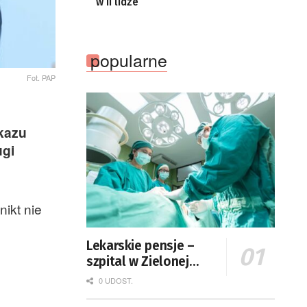
w II lidze
popularne
Fot. PAP
kazu
ugi
ikt nie
Lekarskie pensje –
szpital w Zielonej
Górze podaje dane
0 UDOST.