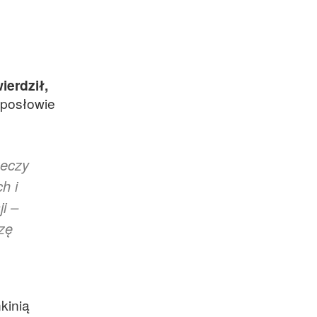
ierdził,
 posłowie
zeczy
h i
i –
zę
nkinią