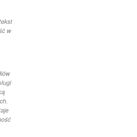
tekst
ść w
diów
ługi
cą
ch.
taje
ność