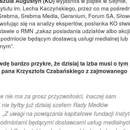
szula Augustyn (KO)
wyjaśniła w piątek w Sejmie,
tytutu im. Lecha Kaczyńskiego, przez co ma pośred
 Srebrna, Srebrna Media, Geranium, Forum SA, Słow
owołując się na analizy ekspertów, posłanka KO stwie
tawie o RMN „zakaz posiadania udziałów albo akcji
w podmiocie będącym dostawcą usługi medialnej lub
jnym”.
dę bardzo przykre, że dzisiaj ta izba musi o tym
ć pana Krzysztofa Czabańskiego z zajmowanego
że nie ma za grosz przyzwoitości, inaczej sam
 i nie byłby już dzisiaj szefem Rady Mediów
„Z uwagi na powiązania kapitałowe fundacji Instyt
podmiotami będącymi dostawcami usług medialnyc