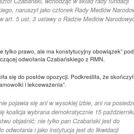
ysztof Czabański, wchodząc w skład rady fundacji
skiego, naruszył jako członek Rady Mediów Narodo
w art. 5 ust. 3 ustawy o Radzie Mediów Narodowy
 tylko prawo, ale ma konstytucyjny obowiązek” pod
yczącej odwołania Czabańskiego z RMN.
a się do posłów opozycji. Podkreśliła, że skończył
amowolki i lekceważenia”.
ie pojawia się ani w wysokiej izbie, ani na posiedz
ię koalicja wybrana demokratycznie 15 październik
twu objaśnić: nie tylko pan Czabański jest do
odwołania i jako instytucja jest do likwidacji