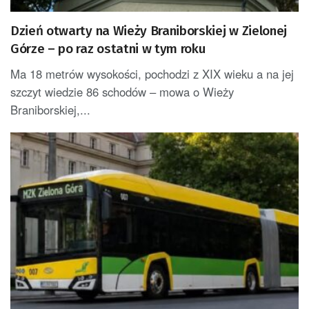
Dzień otwarty na Wieży Braniborskiej w Zielonej
Górze – po raz ostatni w tym roku
Ma 18 metrów wysokości, pochodzi z XIX wieku a na jej
szczyt wiedzie 86 schodów – mowa o Wieży
Braniborskiej,...