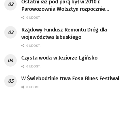
Ostatni raz pod parą był w 2010 r.
Parowozownia Wolsztyn rozpocznie
remont unikatowego Tr5-65
0 UDOST.
Rządowy Fundusz Remontu Dróg dla
województwa lubuskiego
0 UDOST.
Czysta woda w Jeziorze Lgińsko
0 UDOST.
W Świebodzinie trwa Fosa Blues Festiwal
0 UDOST.