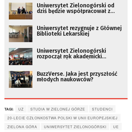
Uniwersytet Zielonogórski od
dziś będzie współpracował z
niemiecką firmą REWE
Uniwersytet rezygnuje z Głównej
Biblioteki Lekarskiej
Uniwersytet Zielonogórski
rozpoczął rok akademicki
2024/2025 [ZDJĘCIA]
BuzzVerse. Jaka jest przyszłość
młodych naukowców?
TAGI:
UZ
STUDIA W ZIELONEJ GÓRZE
STUDENCI
20-LECIE CZŁONKOSTWA POLSKI W UNII EUROPEJSKIEJ
ZIELONA GÓRA
UNIWERSYTET ZIELONOGÓRSKI
UE