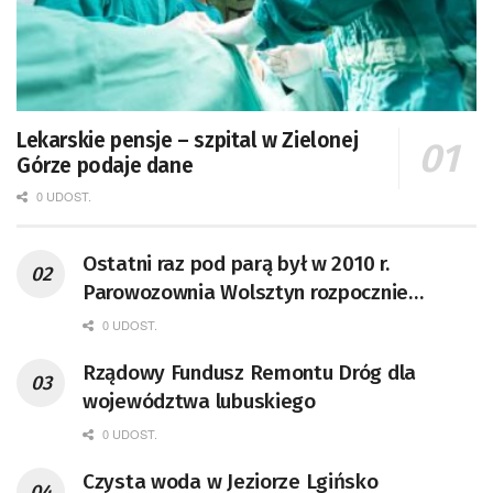
Lekarskie pensje – szpital w Zielonej
Górze podaje dane
0 UDOST.
Ostatni raz pod parą był w 2010 r.
Parowozownia Wolsztyn rozpocznie
remont unikatowego Tr5-65
0 UDOST.
Rządowy Fundusz Remontu Dróg dla
województwa lubuskiego
0 UDOST.
Czysta woda w Jeziorze Lgińsko