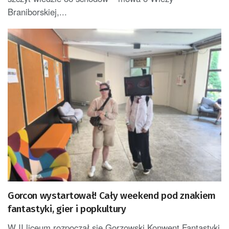
Braniborskiej,...
Gorcon wystartował! Cały weekend pod znakiem
fantastyki, gier i popkultury
W II liceum rozpoczął się Gorzowski Konwent Fantastyki