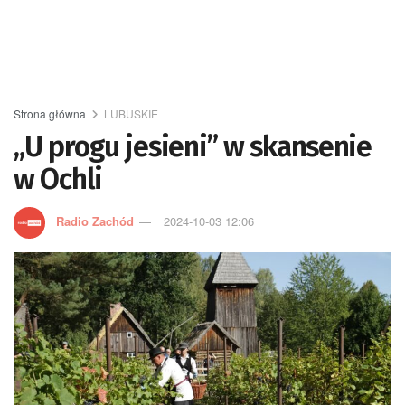
Strona główna
LUBUSKIE
„U progu jesieni” w skansenie
w Ochli
Radio Zachód
2024-10-03 12:06