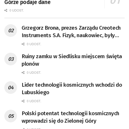
Górze podaje dane
0 UDOST.
Grzegorz Brona, prezes Zarządu Creotech
Instruments S.A. Fizyk, naukowiec, były
pracownik CERN w Genewie,
0 UDOST.
przedsiębiorca i nauczyciel akademicki,
Ruiny zamku w Siedlisku miejscem święta
doktor habilitowany nauk fizycznych,
plonów
koordynator Rady Sektorowej ds.
Kompetencji Przemysłu Lotniczo-
0 UDOST.
Kosmicznego oraz członek Komitetu
Lider technologii kosmicznych wchodzi do
Badań Kosmicznych i Satelitarnych PAN.
Lubuskiego
0 UDOST.
Polski potentat technologii kosmicznych
wprowadzi się do Zielonej Góry