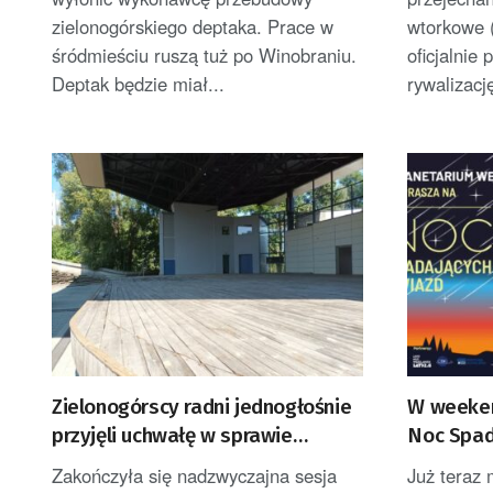
zielonogórskiego deptaka. Prace w
wtorkowe (
śródmieściu ruszą tuż po Winobraniu.
oficjalni
Deptak będzie miał...
rywalizację
Zielonogórscy radni jednogłośnie
W weeken
przyjęli uchwałę w sprawie
Noc Spad
zagospodarowania terenu przy
skanseni
Zakończyła się nadzwyczajna sesja
Już teraz
amfiteatrze