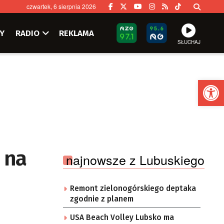
czwartek, 6 sierpnia 2026
Y
RADIO
REKLAMA
SŁUCHAJ
Ot
 na
najnowsze z Lubuskiego
Remont zielonogórskiego deptaka
zgodnie z planem
USA Beach Volley Lubsko ma