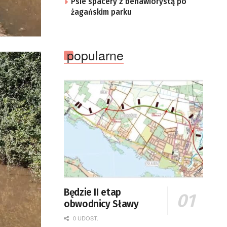
Psie spacery z behawiorystą po
żagańskim parku
popularne
Będzie II etap
obwodnicy Sławy
0 UDOST.