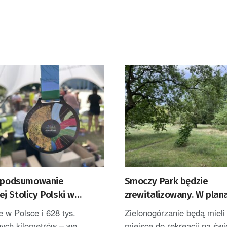
e podsumowanie
Smoczy Park będzie
j Stolicy Polski w
zrewitalizowany. W plan
Górze
nowe atrakcje
e w Polsce i 628 tys.
Zielonogórzanie będą mieli
nych kilometrów – we
miejsce do rekreacji na św