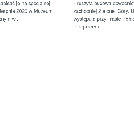
apisać je na specjalnej
- ruszyła budowa obwodnic
 sierpnia 2026 w Muzeum
zachodniej Zielonej Góry. U
znym w...
występują przy Trasie Półno
przejazdem...