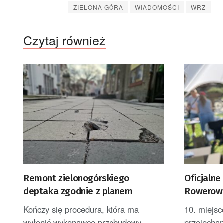
ZIELONA GÓRA
WIADOMOŚCI
WRZ
Czytaj również
Remont zielonogórskiego
Oficjaln
deptaka zgodnie z planem
Rowerowe
Zielonej 
Kończy się procedura, która ma
10. miejsc
wyłonić wykonawcę przebudowy
przejecha