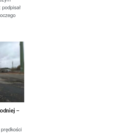
t podpisał
moczego
odniej –
 prędkości