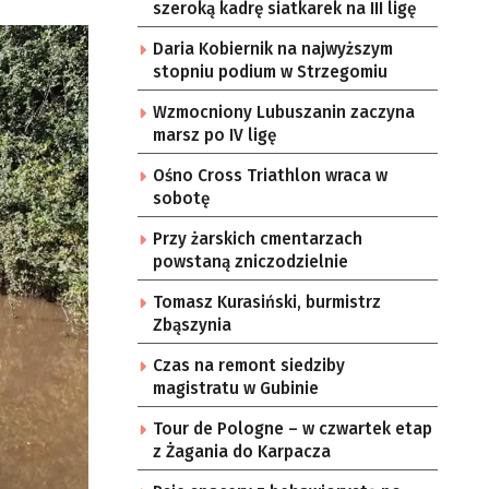
szeroką kadrę siatkarek na III ligę
Daria Kobiernik na najwyższym
stopniu podium w Strzegomiu
Wzmocniony Lubuszanin zaczyna
marsz po IV ligę
Ośno Cross Triathlon wraca w
sobotę
Przy żarskich cmentarzach
powstaną zniczodzielnie
Tomasz Kurasiński, burmistrz
Zbąszynia
Czas na remont siedziby
magistratu w Gubinie
Tour de Pologne – w czwartek etap
z Żagania do Karpacza