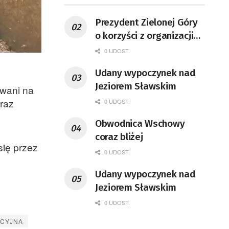
Prezydent Zielonej Góry
o korzyści z organizacji
mety Tour de Pologne
0 UDOST.
Udany wypoczynek nad
Jeziorem Sławskim
owani na
raz
0 UDOST.
Obwodnica Wschowy
coraz bliżej
się przez
0 UDOST.
Udany wypoczynek nad
Jeziorem Sławskim
0 UDOST.
ACYJNA