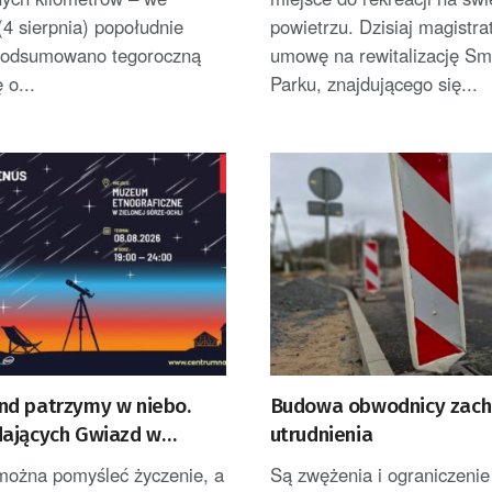
4 sierpnia) popołudnie
powietrzu. Dzisiaj magistra
e podsumowano tegoroczną
umowę na rewitalizację S
 o...
Parku, znajdującego się...
d patrzymy w niebo.
Budowa obwodnicy zach
ających Gwiazd w
utrudnienia
e w Ochli
 można pomyśleć życzenie, a
Są zwężenia i ograniczenie