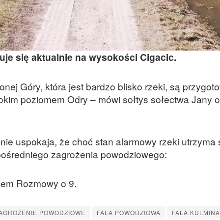
uje się aktualnie na wysokości Cigacic.
nej Góry, która jest bardzo blisko rzeki, są przygot
okim poziomem Odry – mówi sołtys sołectwa Jany o
nie uspokaja, że choć stan alarmowy rzeki utrzyma 
ezpośredniego zagrożenia powodziowego:
ciem Rozmowy o 9.
AGROŻENIE POWODZIOWE
FALA POWODZIOWA
FALA KULMIN