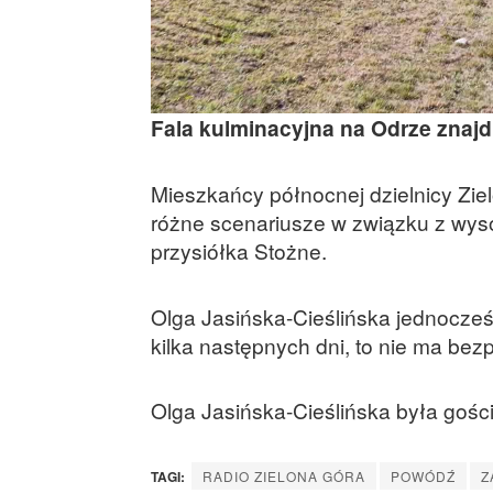
Fala kulminacyjna na Odrze znajd
Mieszkańcy północnej dzielnicy Zielo
różne scenariusze w związku z wys
przysiółka Stożne.
Olga Jasińska-Cieślińska jednocześ
kilka następnych dni, to nie ma b
Olga Jasińska-Cieślińska była goś
TAGI:
RADIO ZIELONA GÓRA
POWÓDŹ
Z