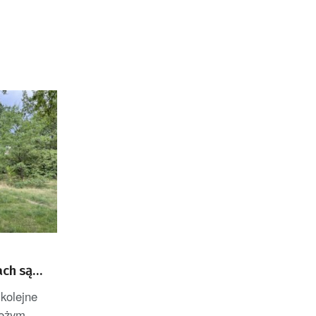
ach są
 kolejne
ieżym