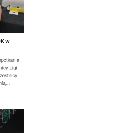
OK w
spotkania
nicy Ligi
zestnicy
ią...