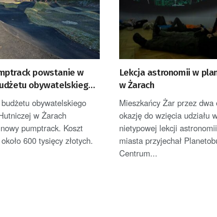
ptrack powstanie w
Lekcja astronomii w pla
udżetu obywatelskiego
w Żarach
budżetu obywatelskiego
Mieszkańcy Żar przez dwa d
 Hutniczej w Żarach
okazję do wzięcia udziału 
 nowy pumptrack. Koszt
nietypowej lekcji astronomi
 około 600 tysięcy złotych.
miasta przyjechał Planetob
Centrum...