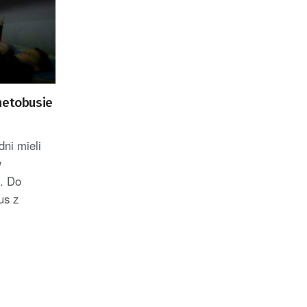
netobusie
ni mieli
w
i. Do
us z