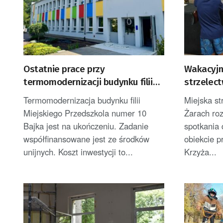
Ostatnie prace przy
Wakacyjn
termomodernizacji budynku filii
strzelec
przedszkola Bajka
Żarach
Termomodernizacja budynku filii
Miejska st
Miejskiego Przedszkola numer 10
Żarach ro
Bajka jest na ukończeniu. Zadanie
spotkania 
współfinansowane jest ze środków
obiekcie p
unijnych. Koszt inwestycji to...
Krzyża...