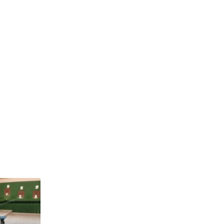
oraz członek Komitetu
Badań Kosmicznych i
Satelitarnych PAN.