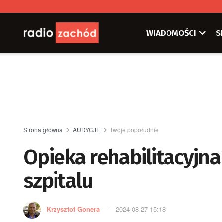
WIADOMOŚCI
S
Strona główna
AUDYCJE
Twoje popołudnie
Opieka rehabilitacyjna
szpitalu
Krzysztof Gonera
2024-08-27 15:18