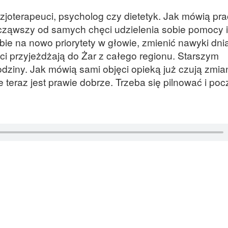
izjoterapeuci, psycholog czy dietetyk. Jak mówią pr
cząwszy od samych chęci udzielenia sobie pomocy i
ie na nowo priorytety w głowie, zmienić nawyki dnia
i przyjeżdżają do Żar z całego regionu. Starszym
odziny. Jak mówią sami objęci opieką już czują zmia
le teraz jest prawie dobrze. Trzeba się pilnować i poc