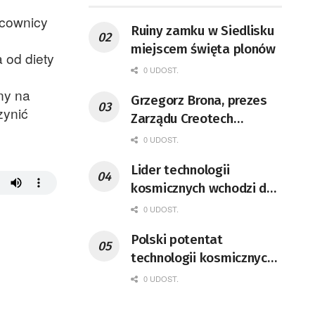
acownicy
Ruiny zamku w Siedlisku
miejscem święta plonów
 od diety
0 UDOST.
ny na
Grzegorz Brona, prezes
zynić
Zarządu Creotech
Instruments S.A. Fizyk,
0 UDOST.
naukowiec, były
Lider technologii
pracownik CERN w
kosmicznych wchodzi do
Genewie, przedsiębiorca i
Lubuskiego
nauczyciel akademicki,
0 UDOST.
doktor habilitowany nauk
Polski potentat
fizycznych, koordynator
technologii kosmicznych
Rady Sektorowej ds.
wprowadzi się do Zielonej
0 UDOST.
Kompetencji Przemysłu
Góry
Lotniczo-Kosmicznego