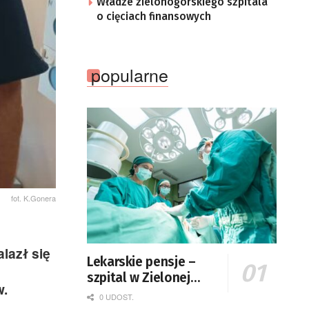
Władze zielonogórskiego szpitala
o cięciach finansowych
popularne
fot. K.Gonera
lazł się
Lekarskie pensje –
szpital w Zielonej
w.
Górze podaje dane
0 UDOST.