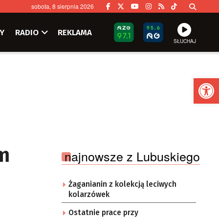
sobota, 8 sierpnia 2026
Y
RADIO
REKLAMA
SŁUCHAJ
Ot
im
najnowsze z Lubuskiego
Żaganianin z kolekcją leciwych
kolarzówek
Ostatnie prace przy