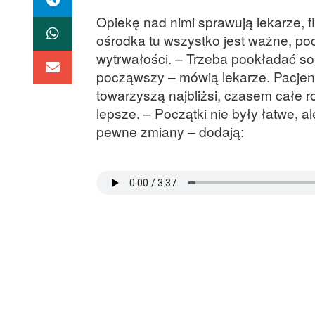
Opiekę nad nimi sprawują lekarze, f
ośrodka tu wszystko jest ważne, po
wytrwałości. – Trzeba pookładać sob
począwszy – mówią lekarze. Pacjenc
towarzyszą najbliżsi, czasem całe r
lepsze. – Początki nie były łatwe, a
pewne zmiany – dodają: