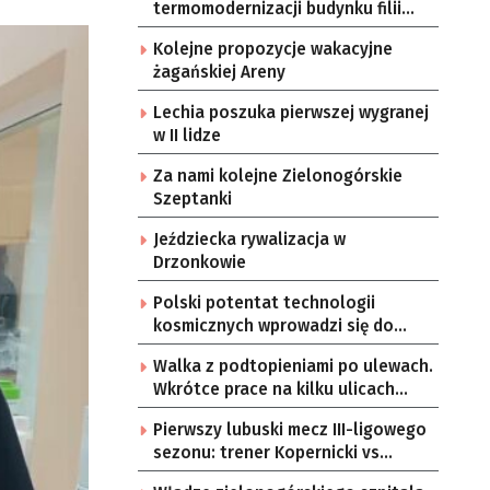
termomodernizacji budynku filii
przedszkola Bajka
Kolejne propozycje wakacyjne
żagańskiej Areny
Lechia poszuka pierwszej wygranej
w II lidze
Za nami kolejne Zielonogórskie
Szeptanki
Jeździecka rywalizacja w
Drzonkowie
Polski potentat technologii
kosmicznych wprowadzi się do
Zielonej Góry
Walka z podtopieniami po ulewach.
Wkrótce prace na kilku ulicach
Gorzowa
Pierwszy lubuski mecz III-ligowego
sezonu: trener Kopernicki vs
starzy znajomi