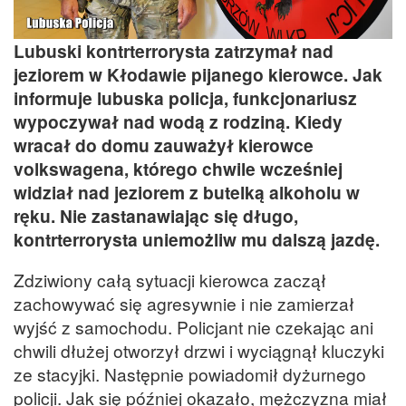
Lubuski kontrterrorysta zatrzymał nad
jeziorem w Kłodawie pijanego kierowce. Jak
informuje lubuska policja, funkcjonariusz
wypoczywał nad wodą z rodziną. Kiedy
wracał do domu zauważył kierowce
volkswagena, którego chwile wcześniej
widział nad jeziorem z butelką alkoholu w
ręku. Nie zastanawiając się długo,
kontrterrorysta uniemożliw mu dalszą jazdę.
Zdziwiony całą sytuacji kierowca zaczął
zachowywać się agresywnie i nie zamierzał
wyjść z samochodu. Policjant nie czekając ani
chwili dłużej otworzył drzwi i wyciągnął kluczyki
ze stacyjki. Następnie powiadomił dyżurnego
policji. Jak się później okazało, mężczyzna miał