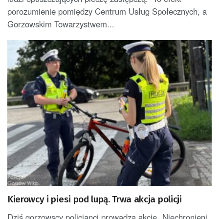
porozumienie pomiędzy Centrum Usług Społecznych, a
Gorzowskim Towarzystwem...
Kierowcy i piesi pod lupą. Trwa akcja policji
Dziś gorzowscy policjanci prowadzą akcję „Niechronieni