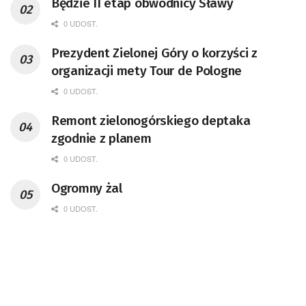
Będzie II etap obwodnicy Sławy
0 UDOST.
Prezydent Zielonej Góry o korzyści z
organizacji mety Tour de Pologne
0 UDOST.
Remont zielonogórskiego deptaka
zgodnie z planem
0 UDOST.
Ogromny żal
0 UDOST.