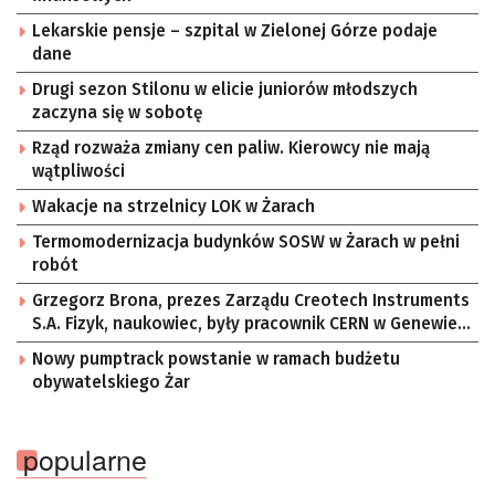
Lekarskie pensje – szpital w Zielonej Górze podaje
dane
Drugi sezon Stilonu w elicie juniorów młodszych
zaczyna się w sobotę
Rząd rozważa zmiany cen paliw. Kierowcy nie mają
wątpliwości
Wakacje na strzelnicy LOK w Żarach
Termomodernizacja budynków SOSW w Żarach w pełni
robót
Grzegorz Brona, prezes Zarządu Creotech Instruments
S.A. Fizyk, naukowiec, były pracownik CERN w Genewie,
przedsiębiorca i nauczyciel akademicki, doktor
Nowy pumptrack powstanie w ramach budżetu
habilitowany nauk fizycznych, koordynator Rady
obywatelskiego Żar
Sektorowej ds. Kompetencji Przemysłu Lotniczo-
Kosmicznego oraz członek Komitetu Badań
Kosmicznych i Satelitarnych PAN.
popularne