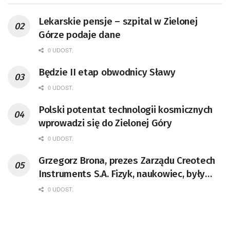
Lekarskie pensje – szpital w Zielonej
Górze podaje dane
0 UDOST.
Będzie II etap obwodnicy Sławy
0 UDOST.
Polski potentat technologii kosmicznych
wprowadzi się do Zielonej Góry
0 UDOST.
Grzegorz Brona, prezes Zarządu Creotech
Instruments S.A. Fizyk, naukowiec, były
pracownik CERN w Genewie,
0 UDOST.
przedsiębiorca i nauczyciel akademicki,
doktor habilitowany nauk fizycznych,
koordynator Rady Sektorowej ds.