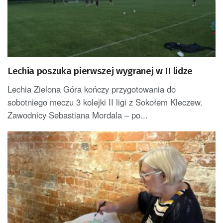
Lechia poszuka pierwszej wygranej w II lidze
Lechia Zielona Góra kończy przygotowania do
sobotniego meczu 3 kolejki II ligi z Sokołem Kleczew.
Zawodnicy Sebastiana Mordala – po...