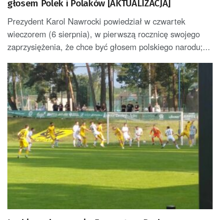
głosem Polek i Polaków [AKTUALIZACJA]
Prezydent Karol Nawrocki powiedział w czwartek
wieczorem (6 sierpnia), w pierwszą rocznicę swojego
zaprzysiężenia, że chce być głosem polskiego narodu;...