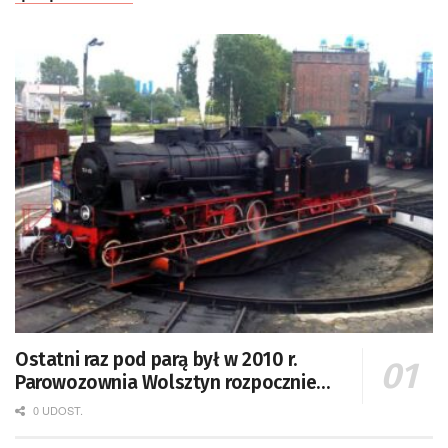
Ostatni raz pod parą był w 2010 r.
Parowozownia Wolsztyn rozpocznie
remont unikatowego Tr5-65
0 UDOST.