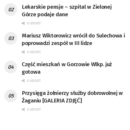
Lekarskie pensje – szpital w Zielonej
Górze podaje dane
0 UDOST.
Mariusz Wiktorowicz wrócił do Sulechowa i
poprowadzi zespół w III lidze
0 UDOST.
Część mieszkań w Gorzowie Wlkp. już
gotowa
0 UDOST.
Przysięga żołnierzy służby dobrowolnej w
Żaganiu [GALERIA ZDJĘĆ]
0 UDOST.