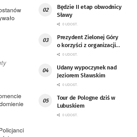
Będzie II etap obwodnicy
tostanów
Sławy
bywało
0 UDOST.
Prezydent Zielonej Góry
o korzyści z organizacji
mety Tour de Pologne
0 UDOST.
ety
Udany wypoczynek nad
Jeziorem Sławskim
0 UDOST.
momencie
Tour de Pologne dziś w
adomienie
Lubuskiem
0 UDOST.
Policjanci