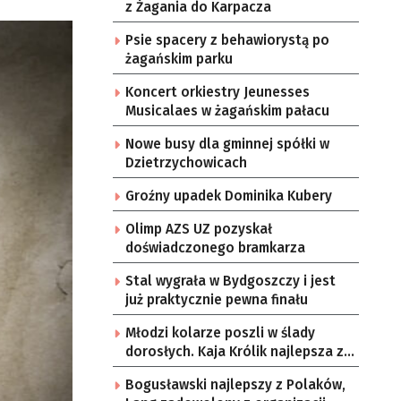
z Żagania do Karpacza
Psie spacery z behawiorystą po
żagańskim parku
Koncert orkiestry Jeunesses
Musicalaes w żagańskim pałacu
Nowe busy dla gminnej spółki w
Dzietrzychowicach
Groźny upadek Dominika Kubery
Olimp AZS UZ pozyskał
doświadczonego bramkarza
Stal wygrała w Bydgoszczy i jest
już praktycznie pewna finału
Młodzi kolarze poszli w ślady
dorosłych. Kaja Królik najlepsza z
Lubuszanek w Tour de Pologne
Bogusławski najlepszy z Polaków,
Junior