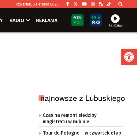
czwartek, 6 sierpnia 2026
Y
RADIO
REKLAMA
SŁUCHAJ
Ot
najnowsze z Lubuskiego
Czas na remont siedziby
magistratu w Gubinie
Tour de Pologne – w czwartek etap