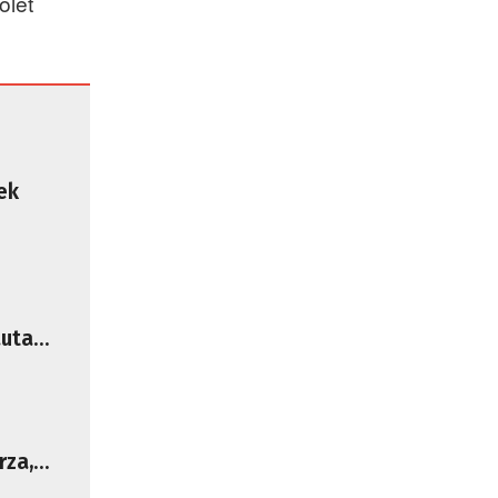
olet
ek
icy
auta
rza,
80 tys.