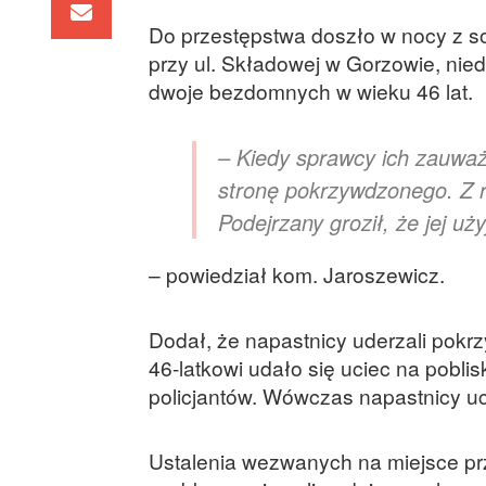
Do przestępstwa doszło w nocy z so
przy ul. Składowej w Gorzowie, n
dwoje bezdomnych w wieku 46 lat.
– Kiedy sprawcy ich zauważyl
stronę pokrzywdzonego. Z r
Podejrzany groził, że jej uż
– powiedział kom. Jaroszewicz.
Dodał, że napastnicy uderzali pok
46-latkowi udało się uciec na pobl
policjantów. Wówczas napastnicy uc
Ustalenia wezwanych na miejsce przes