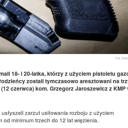
Fot. Pol
mali 18- i 20-latka, którzy z użyciem pistoletu g
odzieńcy zostali tymczasowo aresztowani na trz
 (12 czerwca) kom. Grzegorz Jaroszewicz z KMP
usłyszeli zarzut usiłowania rozboju z użyciem
m od minimum trzech do 12 lat więzienia.