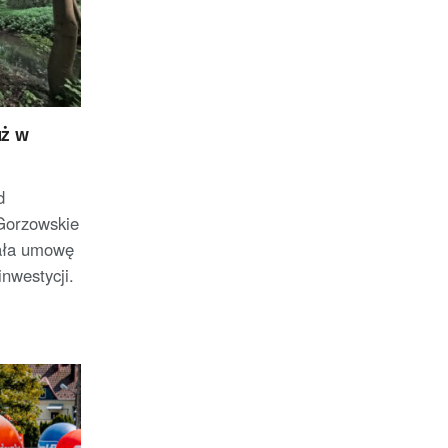
uż w
d
Gorzowskie
sała umowę
nwestycji.