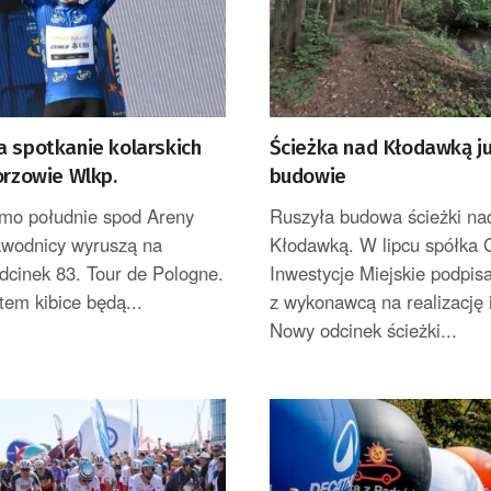
a spotkanie kolarskich
Ścieżka nad Kłodawką j
orzowie Wlkp.
budowie
amo południe spod Areny
Ruszyła budowa ścieżki na
wodnicy wyruszą na
Kłodawką. W lipcu spółka 
odcinek 83. Tour de Pologne.
Inwestycje Miejskie podpi
tem kibice będą...
z wykonawcą na realizację i
Nowy odcinek ścieżki...