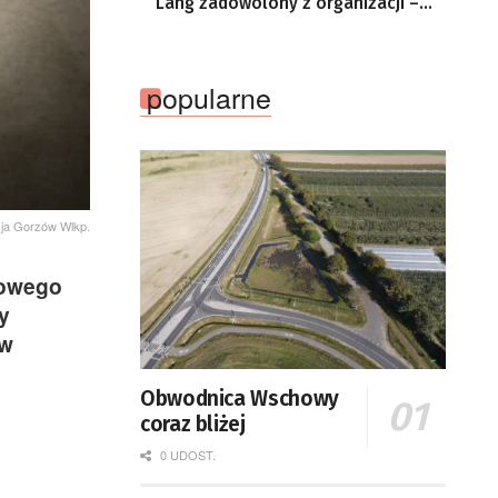
Lang zadowolony z organizacji –
komentarze po 3. etapie Tour de
Pologne
popularne
icja Gorzów Wlkp.
azowego
y
 w
Obwodnica Wschowy
coraz bliżej
0 UDOST.