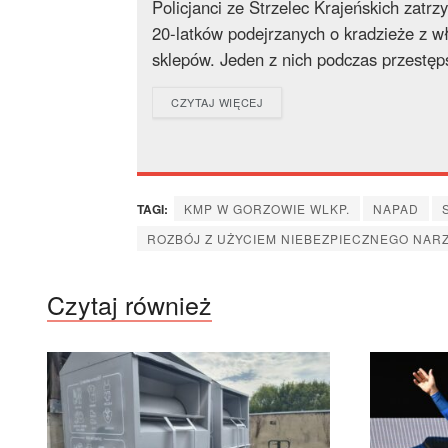
Policjanci ze Strzelec Krajeńskich zatr
20-latków podejrzanych o kradzieże z 
sklepów. Jeden z nich podczas przestęps
DETAILS
CZYTAJ WIĘCEJ
TAGI:
KMP W GORZOWIE WLKP.
NAPAD
ROZBÓJ Z UŻYCIEM NIEBEZPIECZNEGO NAR
Czytaj również