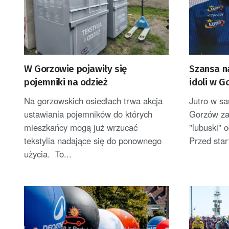
W Gorzowie pojawiły się
Szansa n
pojemniki na odzież
idoli w G
Na gorzowskich osiedlach trwa akcja
Jutro w s
ustawiania pojemników do których
Gorzów za
mieszkańcy mogą już wrzucać
"lubuski" 
tekstylia nadające się do ponownego
Przed star
użycia. To...