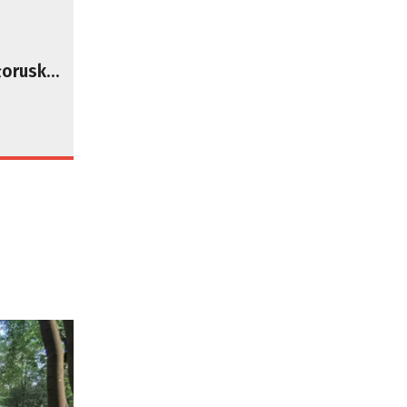
łoruską
 sobą