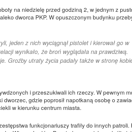
boty na niedzielę przed godziną 2, w jednym z pus
iedaleko dworca PKP. W opuszczonym budynku prze
i, jeden z nich wyciągnął pistolet i kierował go w
elacji wynikało, że broń wyglądała na prawdziwą.
yje. Groźby utraty życia padały także w stronę kobi
rzywdzonych i przeszukiwali ich rzeczy. W pewnym 
iski dworzec, gdzie poprosił napotkaną osobę o zawi
iekli w kierunku centrum miasta.
tępstwa funkcjonariuszy trafiły do innych patroli. 