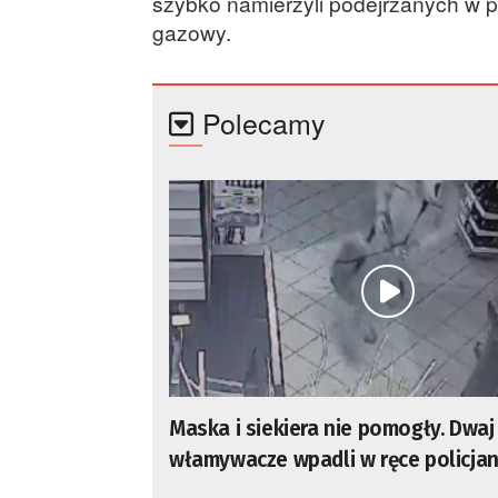
szybko namierzyli podejrzanych w pa
gazowy.
Polecamy
Maska i siekiera nie pomogły. Dwaj
włamywacze wpadli w ręce policja