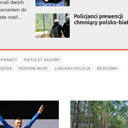
zymali dwóch
zł
włamaniem do
Policjanci prewencji
tw nosił...
chroniący polsko-bia
granicę będą mieli ze
broń palną
SPRAWCY
PISTOLET GAZOWY
ZĘDZIA
GORZÓW WLKP.
LUBUSKA POLICJA
BEZDOMNI