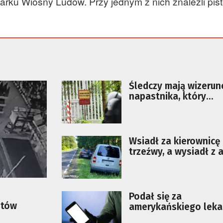
rku Wiosny Ludów. Przy jednym z nich znaleźli pist
Śledczy mają wizerun
napastnika, który
zaatakował przy gran
polskiego żołnierza
Wsiadł za kierownicę
trzeźwy, a wysiadł z 
pijany
Podał się za
ntów
amerykańskiego leka
wyłudził od kobiety 1