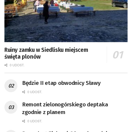
Ruiny zamku w Siedlisku miejscem
święta plonów
0 UDOST.
Będzie II etap obwodnicy Sławy
0 UDOST.
Remont zielonogórskiego deptaka
zgodnie z planem
0 UDOST.