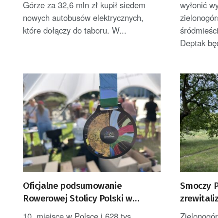
Górze za 32,6 mln zł kupił siedem
wyłonić w
nowych autobusów elektrycznych,
zielonogór
które dołączy do taboru. W...
śródmieści
Deptak będ
Oficjalne podsumowanie
Smoczy P
Rowerowej Stolicy Polski w
zrewitali
Zielonej Górze
nowe atr
10. miejsce w Polsce i 628 tys.
Zielonogór