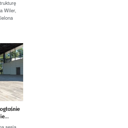
trukturę
a Wiler,
ielona
nogłośnie
ie
u przy
na sesja