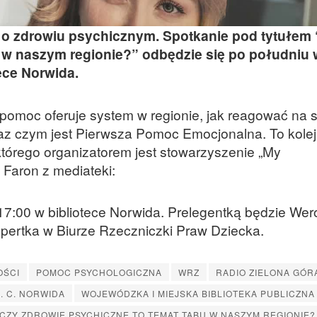
a o zdrowiu psychicznym. Spotkanie pod tytułem
u w naszym regionie?” odbędzie się po południu 
ece Norwida.
ą pomoc oferuje system w regionie, jak reagować na 
oraz czym jest Pierwsza Pomoc Emocjonalna. To kole
którego organizatorem jest stowarzyszenie „My
Faron z mediateki:
17:00 w bibliotece Norwida. Prelegentką będzie Wer
pertka w Biurze Rzeczniczki Praw Dziecka.
OŚCI
POMOC PSYCHOLOGICZNA
WRZ
RADIO ZIELONA GÓR
. C. NORWIDA
WOJEWÓDZKA I MIEJSKA BIBLIOTEKA PUBLICZNA
CZY ZDROWIE PSYCHICZNE TO TEMAT TABU W NASZYM REGIONIE?