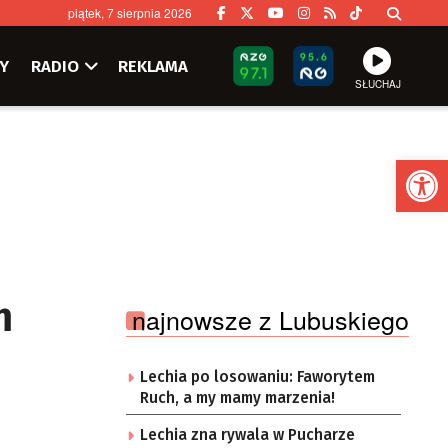
piątek, 7 sierpnia 2026
Y
RADIO
REKLAMA
SŁUCHAJ
Ot
m
najnowsze z Lubuskiego
Lechia po losowaniu: Faworytem
Ruch, a my mamy marzenia!
Lechia zna rywala w Pucharze