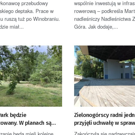
ykonawcę przebudowy
wspólnie inwestują w infras
skiego deptaka. Prace w
rowerową – podkreśla Mart
u ruszą tuż po Winobraniu.
nadleśniczy Nadleśnictwa Z
zie miał...
Góra. Jak dodaje,...
ark będzie
Zielonogórscy radni jed
zowany. W planach są
przyjęli uchwałę w spraw
akcje
zagospodarowania teren
zanie będą mieli kolejne
Zakończyła się nadzwyczaj