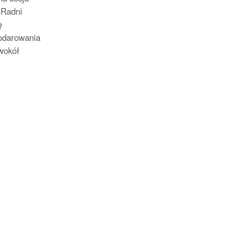
 Radni
ę
odarowania
wokół