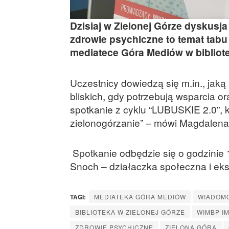
Dzisiaj w Zielonej Górze dyskusj
zdrowie psychiczne to temat tab
mediatece Góra Mediów w bibliot
Uczestnicy dowiedzą się m.in., jak
bliskich, gdy potrzebują wsparcia 
spotkanie z cyklu “LUBUSKIE 2.0”, 
zielonogórzanie” – mówi Magdalena 
Spotkanie odbędzie się o godzinie 
Snoch – działaczka społeczna i eks
TAGI:
MEDIATEKA GÓRA MEDIÓW
WIADOM
BIBLIOTEKA W ZIELONEJ GÓRZE
WIMBP IM
ZDROWIE PSYCHICZNE
ZIELONA GÓRA