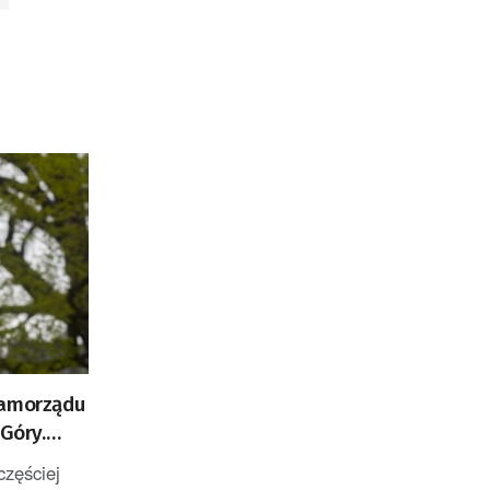
samorządu
 Góry.
rowerowe
częściej