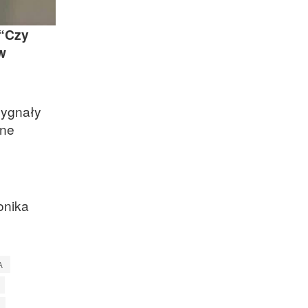
 “Czy
w
sygnały
jne
onika
A