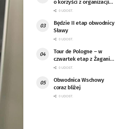
o korzyści z organizacji
mety Tour de Pologne
0 UDOST.
Będzie II etap obwodnicy
Sławy
0 UDOST.
Tour de Pologne – w
czwartek etap z Żagania
do Karpacza
0 UDOST.
Obwodnica Wschowy
coraz bliżej
0 UDOST.