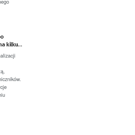
nego
po
na kilku
lizacji
ą,
iczników.
cje
niu