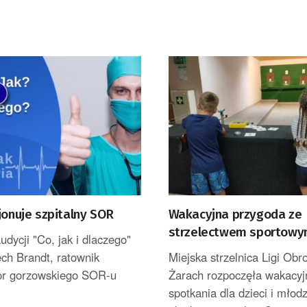
jonuje szpitalny SOR
Wakacyjna przygoda ze
strzelectwem sportow
dycji "Co, jak i dlaczego"
Żarach
ech Brandt, ratownik
Miejska strzelnica Ligi Obr
or gorzowskiego SOR-u
Żarach rozpoczęła wakacyj
spotkania dla dzieci i młod