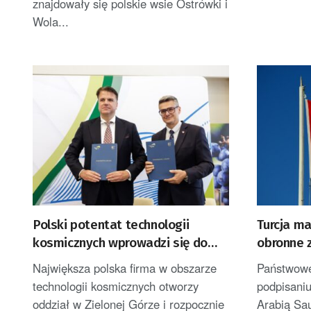
znajdowały się polskie wsie Ostrówki i
Wola...
Polski potentat technologii
Turcja m
kosmicznych wprowadzi się do
obronne z
Zielonej Góry
Pakista
Największa polska firma w obszarze
Państwowe
technologii kosmicznych otworzy
podpisani
oddział w Zielonej Górze i rozpocznie
Arabią Sau