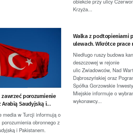
obiekcie przy ulicy Czerwo
Krzyża...
Walka z podtopieniami 
ulewach. Wkrótce prace 
ulicach Gorzowa
Niedługo ruszy budowa kana
deszczowej w rejonie
ulic Zwiadowców, Nad Wart
Dąbroszyńskiej oraz Pogran
Spółka Gorzowskie Inwesty
Miejskie informuje o wybra
a zawrzeć porozumienie
wykonawcy...
 Arabią Saudyjską i
nem
 media w Turcji informują o
u porozumienia obronnego z
dyjską i Pakistanem.