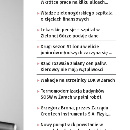
Wkrótce prace na kilku ulicach
Gorzowa
Władze zielonogórskiego szpitala
o cięciach finansowych
Lekarskie pensje – szpital w
Zielonej Górze podaje dane
Drugi sezon Stilonu w elicie
juniorów młodszych zaczyna się w
sobotę
Rząd rozważa zmiany cen paliw.
Kierowcy nie mają wątpliwości
Wakacje na strzelnicy LOK w Żarach
Termomodernizacja budynków
SOSW w Żarach w pełni robót
Grzegorz Brona, prezes Zarządu
Creotech Instruments S.A. Fizyk,
naukowiec, były pracownik CERN w
Nowy pumptrack powstanie w
Genewie, przedsiębiorca i