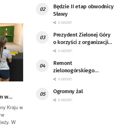
Będzie II etap obwodnicy
Sławy
0 UDOST.
Prezydent Zielonej Góry
o korzyści z organizacji
mety Tour de Pologne
0 UDOST.
Remont
zielonogórskiego
deptaka zgodnie z
0 UDOST.
planem
Ogromny żal
ym w
0 UDOST.
ony Kraju w
ne
zieży. W