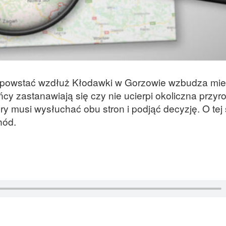
a powstać wzdłuż Kłodawki w Gorzowie wzbudza mi
y zastanawiają się czy nie ucierpi okoliczna przyr
óry musi wysłuchać obu stron i podjąć decyzję. O tej
hód.