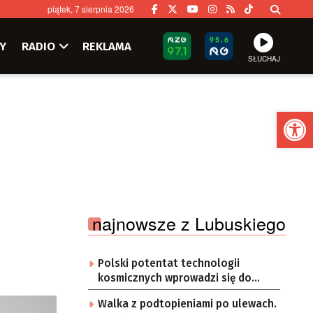
piątek, 7 sierpnia 2026
Y
RADIO
REKLAMA
SŁUCHAJ
Ot
najnowsze z Lubuskiego
Polski potentat technologii
kosmicznych wprowadzi się do
Zielonej Góry
Walka z podtopieniami po ulewach.