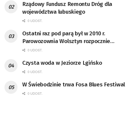
Rządowy Fundusz Remontu Dróg dla
województwa lubuskiego
0 UDOST.
Ostatni raz pod parą był w 2010 r.
Parowozownia Wolsztyn rozpocznie
remont unikatowego Tr5-65
0 UDOST.
Czysta woda w Jeziorze Lgińsko
0 UDOST.
W Świebodzinie trwa Fosa Blues Festiwal
0 UDOST.