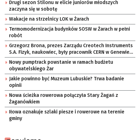
Drugi sezon Stilonu w elicie juniorów młodszych
zaczyna się w sobotę
Wakacje na strzelnicy LOK w Żarach
Termomodernizacja budynków SOSW w Żarach w pełni
robót
Grzegorz Brona, prezes Zarządu Creotech Instruments
S.A. Fizyk, naukowiec, były pracownik CERN w Genewie,
przedsiębiorca i nauczyciel akademicki, doktor
Nowy pumptrack powstanie w ramach budżetu
habilitowany nauk fizycznych, koordynator Rady
obywatelskiego Żar
Sektorowej ds. Kompetencji Przemysłu Lotniczo-
Kosmicznego oraz członek Komitetu Badań
Jakie powinno być Muzeum Lubuskie? Trwa badanie
Kosmicznych i Satelitarnych PAN.
opinii
Nowa ścieżka rowerowa połączyła Stary Żagań z
Żaganówkiem
Iłowa oznakuje szlaki piesze i rowerowe na terenie
gminy
popularne