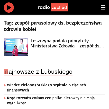
Tag:
zespół parasolowy ds. bezpieczeństwa
zdrowia kobiet
Leszczyna podała priorytety
Ministerstwa Zdrowia – zespół ds.
bezpieczeństwa zdrowia kobiet i
edukacja seksualna w szkołach
najnowsze z Lubuskiego
Władze zielonogórskiego szpitala o cięciach
finansowych
Rząd rozważa zmiany cen paliw. Kierowcy nie mają
wątpliwości