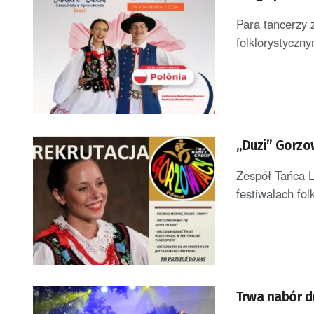
Para tancerzy 
folklorystyczn
„Duzi” Gorzo
Zespół Tańca L
festiwalach fol
Trwa nabór d