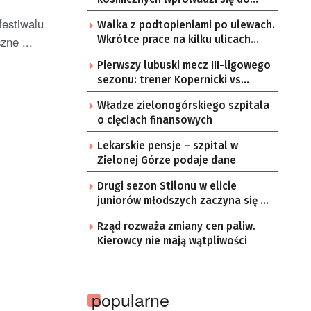
Zielonej Góry
festiwalu
Walka z podtopieniami po ulewach.
zne ...
Wkrótce prace na kilku ulicach
Gorzowa
Pierwszy lubuski mecz III-ligowego
sezonu: trener Kopernicki vs
starzy znajomi
Władze zielonogórskiego szpitala
o cięciach finansowych
Lekarskie pensje – szpital w
Zielonej Górze podaje dane
Drugi sezon Stilonu w elicie
juniorów młodszych zaczyna się w
sobotę
Rząd rozważa zmiany cen paliw.
Kierowcy nie mają wątpliwości
popularne