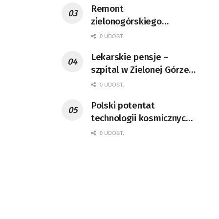
Remont
zielonogórskiego
deptaka zgodnie z
0 UDOST.
planem
Lekarskie pensje –
szpital w Zielonej Górze
podaje dane
0 UDOST.
Polski potentat
technologii kosmicznych
wprowadzi się do Zielonej
0 UDOST.
Góry