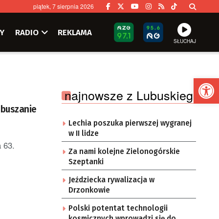
piątek, 7 sierpnia 2026
Y
RADIO
REKLAMA
SŁUCHAJ
Ot
najnowsze z Lubuskiego
ubuszanie
Lechia poszuka pierwszej wygranej
w II lidze
 63.
Za nami kolejne Zielonogórskie
Szeptanki
Jeździecka rywalizacja w
Drzonkowie
Polski potentat technologii
kosmicznych wprowadzi się do