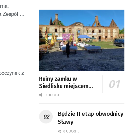
rna,
.Zespół ...
poczynek z
Ruiny zamku w
Siedlisku miejscem
święta plonów
0 UDOST.
Będzie II etap obwodnicy
Sławy
0 UDOST.