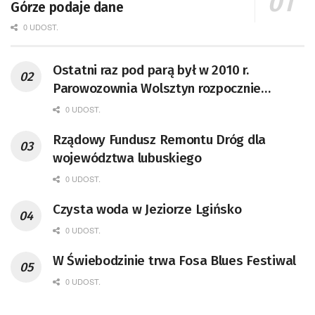
Górze podaje dane
0 UDOST.
Ostatni raz pod parą był w 2010 r.
Parowozownia Wolsztyn rozpocznie
remont unikatowego Tr5-65
0 UDOST.
Rządowy Fundusz Remontu Dróg dla
województwa lubuskiego
0 UDOST.
Czysta woda w Jeziorze Lgińsko
0 UDOST.
W Świebodzinie trwa Fosa Blues Festiwal
0 UDOST.