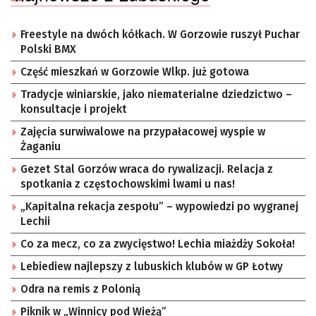
Freestyle na dwóch kółkach. W Gorzowie ruszył Puchar
Polski BMX
Część mieszkań w Gorzowie Wlkp. już gotowa
Tradycje winiarskie, jako niematerialne dziedzictwo –
konsultacje i projekt
Zajęcia surwiwalowe na przypałacowej wyspie w
Żaganiu
Gezet Stal Gorzów wraca do rywalizacji. Relacja z
spotkania z częstochowskimi lwami u nas!
„Kapitalna rekacja zespołu” – wypowiedzi po wygranej
Lechii
Co za mecz, co za zwycięstwo! Lechia miażdży Sokoła!
Lebiediew najlepszy z lubuskich klubów w GP Łotwy
Odra na remis z Polonią
Piknik w „Winnicy pod Wieżą”