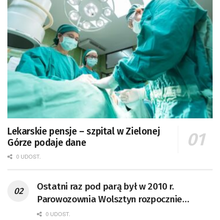
Lekarskie pensje – szpital w Zielonej
Górze podaje dane
0 UDOST.
Ostatni raz pod parą był w 2010 r.
Parowozownia Wolsztyn rozpocznie
remont unikatowego Tr5-65
0 UDOST.