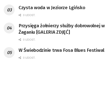
Czysta woda w Jeziorze Lgińsko
0 UDOST.
Przysięga żołnierzy służby dobrowolnej w
Żaganiu [GALERIA ZDJĘĆ]
0 UDOST.
W Świebodzinie trwa Fosa Blues Festiwal
0 UDOST.