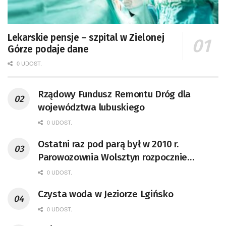
Lekarskie pensje – szpital w Zielonej
Górze podaje dane
0 UDOST.
Rządowy Fundusz Remontu Dróg dla
województwa lubuskiego
0 UDOST.
Ostatni raz pod parą był w 2010 r.
Parowozownia Wolsztyn rozpocznie
remont unikatowego Tr5-65
0 UDOST.
Czysta woda w Jeziorze Lgińsko
0 UDOST.