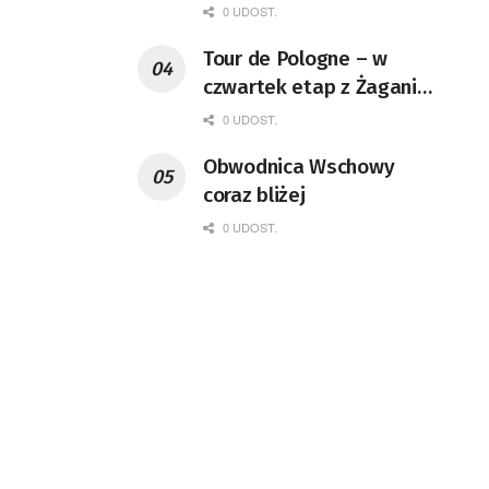
0 UDOST.
Tour de Pologne – w
czwartek etap z Żagania
do Karpacza
0 UDOST.
Obwodnica Wschowy
coraz bliżej
0 UDOST.