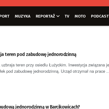
PORT
MUZYKA
REPORTAŻ
TV
MOTO
PODCAST
aja teren pod zabudowę jednorodzinną
uzbraja teren przy osiedlu Łużyckim. Inwestycja związana je
łek pod zabudowę jednorodzinną. Urząd otrzymał na prace ..
abudową jednorodzinną w Barcikowicach?