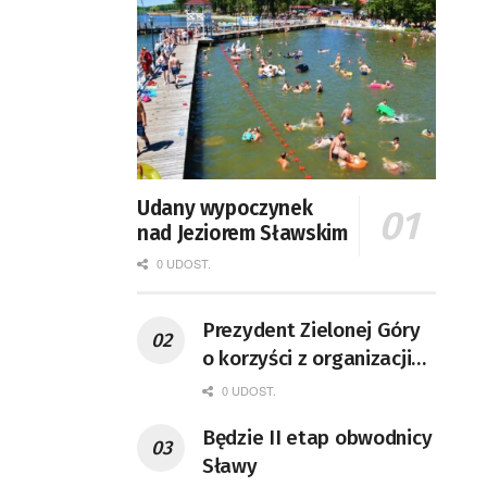
Udany wypoczynek
nad Jeziorem Sławskim
0 UDOST.
Prezydent Zielonej Góry
o korzyści z organizacji
mety Tour de Pologne
0 UDOST.
Będzie II etap obwodnicy
Sławy