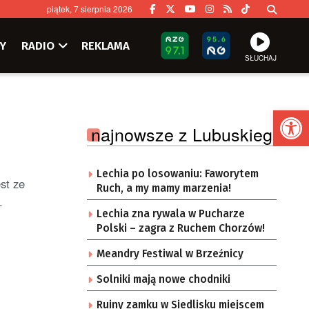
piątek, 7 sierpnia 2026
Y
RADIO
REKLAMA
SŁUCHAJ
Ot
najnowsze z Lubuskiego
Lechia po losowaniu: Faworytem
st ze
Ruch, a my mamy marzenia!
.
Lechia zna rywala w Pucharze
Polski – zagra z Ruchem Chorzów!
Meandry Festiwal w Brzeźnicy
Solniki mają nowe chodniki
Ruiny zamku w Siedlisku miejscem