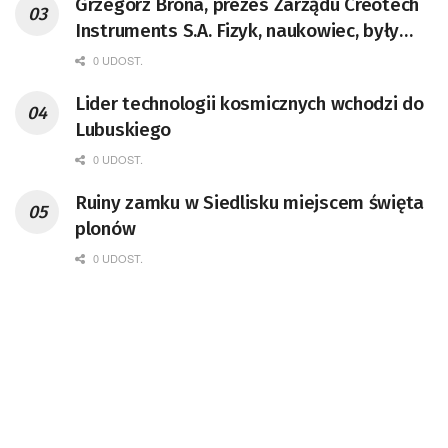
Grzegorz Brona, prezes Zarządu Creotech
Instruments S.A. Fizyk, naukowiec, były
pracownik CERN w Genewie,
0 UDOST.
przedsiębiorca i nauczyciel akademicki,
Lider technologii kosmicznych wchodzi do
doktor habilitowany nauk fizycznych,
Lubuskiego
koordynator Rady Sektorowej ds.
Kompetencji Przemysłu Lotniczo-
0 UDOST.
Kosmicznego oraz członek Komitetu
Ruiny zamku w Siedlisku miejscem święta
Badań Kosmicznych i Satelitarnych PAN.
plonów
0 UDOST.