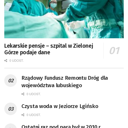
Lekarskie pensje – szpital w Zielonej
Górze podaje dane
0 UDOST.
Rządowy Fundusz Remontu Dróg dla
województwa lubuskiego
0 UDOST.
Czysta woda w Jeziorze Lgińsko
0 UDOST.
Ostatni raz pod parą był w 2010 r.