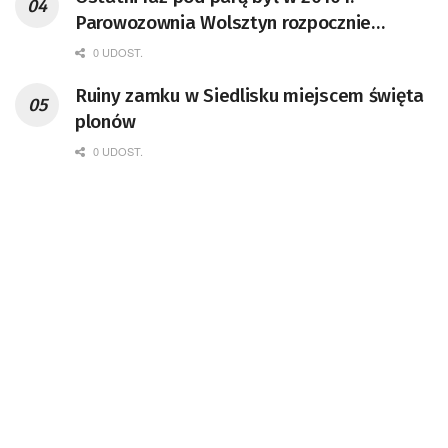
Parowozownia Wolsztyn rozpocznie
remont unikatowego Tr5-65
0 UDOST.
Ruiny zamku w Siedlisku miejscem święta
plonów
0 UDOST.