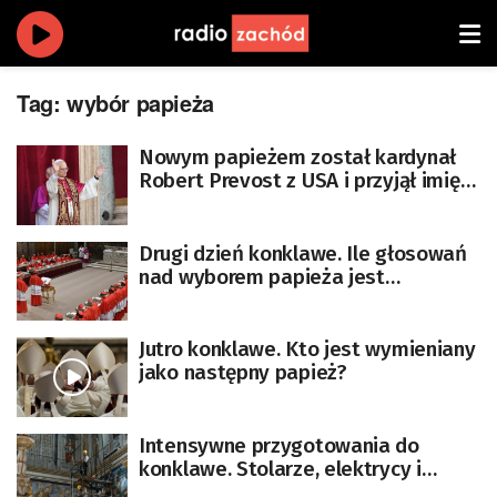
Tag:
wybór papieża
Nowym papieżem został kardynał
Robert Prevost z USA i przyjął imię
Leona XIV [AKTUALIZOWANY]
Drugi dzień konklawe. Ile głosowań
nad wyborem papieża jest
przewidzianych?
Jutro konklawe. Kto jest wymieniany
jako następny papież?
Intensywne przygotowania do
konklawe. Stolarze, elektrycy i
ślusarze przygotowują Kaplicę