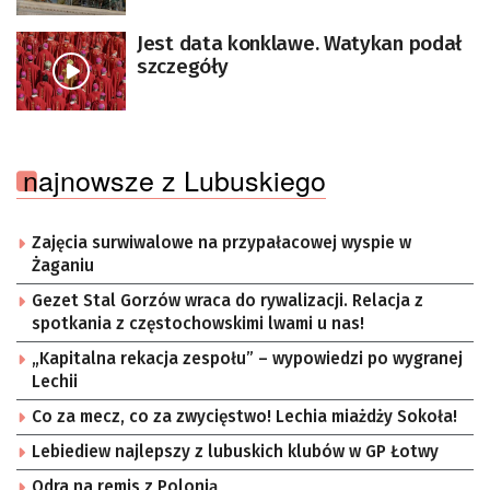
Sykstyńską
Jest data konklawe. Watykan podał
szczegóły
najnowsze z Lubuskiego
Zajęcia surwiwalowe na przypałacowej wyspie w
Żaganiu
Gezet Stal Gorzów wraca do rywalizacji. Relacja z
spotkania z częstochowskimi lwami u nas!
„Kapitalna rekacja zespołu” – wypowiedzi po wygranej
Lechii
Co za mecz, co za zwycięstwo! Lechia miażdży Sokoła!
Lebiediew najlepszy z lubuskich klubów w GP Łotwy
Odra na remis z Polonią